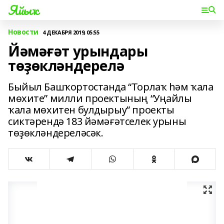
Яйыҡ
Новости
4 ДЕКАБРЯ 2019, 05:55
Йәмәғәт урындары
төҙөкләндерелә
Быйыл Башҡортостанда “Торлаҡ һәм ҡала
мөхите” милли проектының “Уңайлы
ҡала мөхитен булдырыу” проекты
сиктәрендә 183 йәмәғәтселек урыны
төҙөкләндереләсәк.