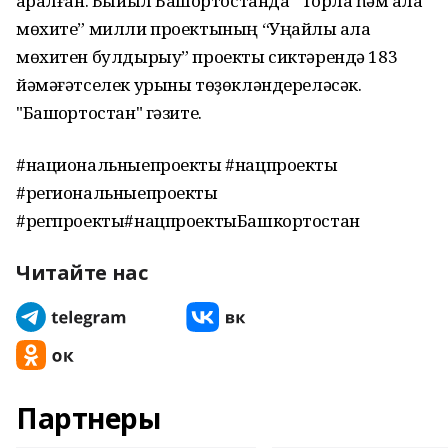
ҡаралған. Быйыл Башҡортостанда “Торлаҡ һәм ҡала
мөхите” милли проектының “Уңайлы ҡала
мөхитен булдырыу” проекты сиктәрендә 183
йәмәғәтселек урыны төҙөкләндереләсәк.
"Башҡортостан" гәзите.
#национальныепроекты #нацпроекты
#региональныепроекты
#регпроекты#нацпроектыБашкортостан
Читайте нас
Партнеры