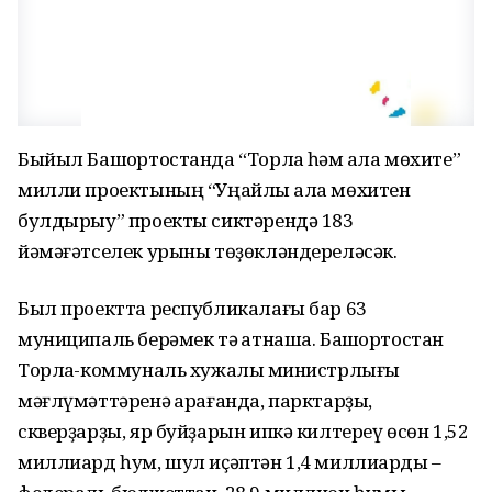
Быйыл Башҡортостанда “Торлаҡ һәм ҡала мөхите”
милли проектының “Уңайлы ҡала мөхитен
булдырыу” проекты сиктәрендә 183
йәмәғәтселек урыны төҙөкләндереләсәк.
Был проектта республикалағы бар 63
муниципаль берәмек тә ҡатнаша. Башҡортостан
Торлаҡ-коммуналь хужалыҡ министрлығы
мәғлүмәттәренә ҡарағанда, парктарҙы,
скверҙарҙы, яр буйҙарын ипкә килтереү өсөн 1,52
миллиард һум, шул иҫәптән 1,4 миллиарды –