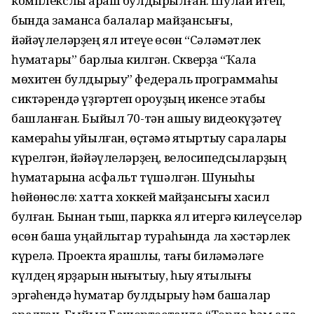
комплекслы ҡараш булдырылған. Шулай итеп,
бында заманса балалар майҙансығы,
йәйәүлеләрҙең ял итеүе өсөн “Сәләмәтлек
һуҡмаҡтары” барлыҡҡа килгән. Скверҙа “Ҡала
мөхитен булдырыу” федераль программаһы
сиктәрендә үҙгәртеп ҡороуҙың икенсе этабы
башланған. Быйыл 70-тән ашыу видеокүҙәтеү
камераһы ҡуйылған, өҫтәмә яҡтыртыу саралары
күрелгән, йәйәүлеләрҙең, велосипедсыларҙың
һуҡмаҡтарына асфальт түшәлгән. Шуныһы
һөйөнөслө: хатта хоккей майҙансығы хасил
булған. Бынан тыш, паркка ял итергә килеүселәр
өсөн башҡа уңайлыҡтар тураһында ла хәстәрлек
күрелә. Проектҡа ярашлы, тағы биләмәләге
күлдең ярҙарын нығытыу, һыу ятҡылығы
эргәһендә һуҡмаҡтар булдырыу һәм башҡалар