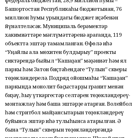
федераль бюджеттан, 28,9 миллион һумы –
Башҡортостан Республикаһы бюджетынан, 76
миллион һумы урындағы бюджет иҫәбенән
йүнәлтеләсәк. Муниципаль берәмектәр
хакимиәттәре мәғлүмәттәренә ҡарағанда, 119
объектта эштәр тамамланған. Өфөлә иһә
“Уңайлы ҡала мөхитен булдырыу” проекты
сиктәрендә быйыл “Ҡашҡаҙан” мәҙәниәт һәм ял
паркы һәм Затон биҫтәһендәге “Тулҡын” скверы
төҙөкләндерелә. Подряд ойошмаһы “Ҡашҡаҙан”
паркында монолит баҫҡыстарҙы гранит менән
биҙәү, һыу үткәргестәр селтәрен төҙөкләндереү-
монтажлау һәм башҡа эштәрҙе атҡарған. Волейбол
һәм стритбол майҙансыҡтарын төҙөкләндереү
буйынса эштәр иһә тулыһынса атҡарылған. Ә
бына “Тулҡын” скверын төҙөкләндергәндә