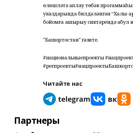
өлөшләтә ҡаплау төбәк прогаммаһ
указдарында билдәләнгән “Халыҡ-а
бойомға ашырыу сиктәрендә ҡабул и
"Башҡортостан" гәзите.
#национальныепроекты #нацпроек
#регпроекты#нацпроектыБашкорт
Читайте нас
Партнеры