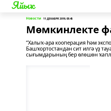
Яйыҡ
Новости
11 ДЕКАБРЯ 2019, 05:45
Мөмкинлекте ф
“Халыҡ-ара кооперация һәм эксп
Башҡортостандан сит илгә үҙ та
сығымдарының бер өлөшөн ҡапла