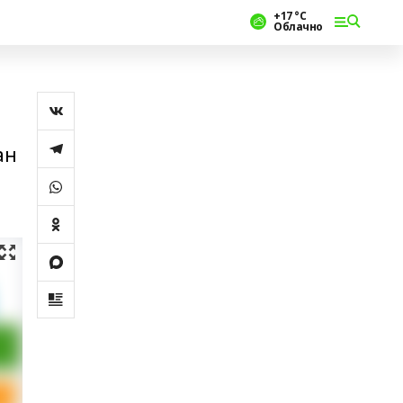
+17 °С
Облачно
ан