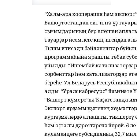
“Халыҡ-ара кооперация һәм экспор
Башҡортостандан сит илгә үҙ тауар
сығымдарының бер өлөшөн ҡаплатыу
тауарҙар исемлеге киң: игендән ал
Тышҡы иҡтисади бәйләнештәр буйын
программаһына ярашлы төбәк субси
ҡуйылды. “Ишембай катализаторҙар 
сорбенттар һәм катализаторҙар ет
береһе. Ул Беларусь Республикаһы
алды. “Уралснабресурс” йәмғиәте Ү
“Башҡорт күмере”нә Ҡаҙағстанда и
Экспорт ярҙамы үҙәгенең хеҙмәттәр
күргәҙмәләрҙә ҡатнашты, тикшереү ө
һәм оҫталыҡ дәрестәренә йөрөй. Ә
күләмендәге субсидияның 32,7 ми