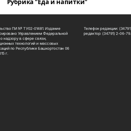
Рубрика "Еда и напитки"
ьство ПИ № ТУ02-01481. Издание
Телефон редакции: (34791
трировано Управлением Федеральной
редактор: (34791) 2-06-79. 
о надзору в сфере связи,
ионных технологий и массовых
аций по Республике Башкортостан 06
15 г.