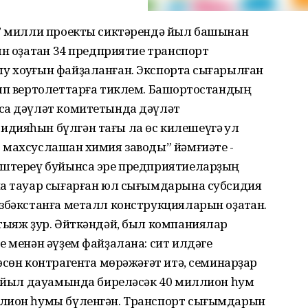
т” милли проекты сиктәрендә йыл башынан
ын оҙатҡан 34 предприятие транспорт
 хоҡуғын файҙаланған. Экспортҡа сығарылған
ып вертолеттарға тиклем. Башҡортостандың
са дәүләт комитетында дәүләт
дияһын бүлгән тағы ла өс килешеүгә ҡул
махсуслашҡан химия заводы” йәмғиәте -
ештереү буйынса эре предприятиеларҙың
на тауар сығарған юл сығымдарына субсидия
збәкстанға металл конструкцияларын оҙатҡан.
хтыяж ҙур. Әйткәндәй, был компаниялар
е менән әүҙем файҙалана: сит илдәге
сөн контрагентҡа мөрәжәғәт итә, семинарҙар
ле йыл дауамында биреләсәк 40 миллион һум
ллион һумы бүленгән. Транспорт сығымдарын