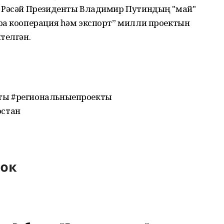
ы Рәсәй Президенты Владимир Путиндың "май"
ра кооперация һәм экспорт” милли проектын
телгән.
ты #региональныепроекты
остан