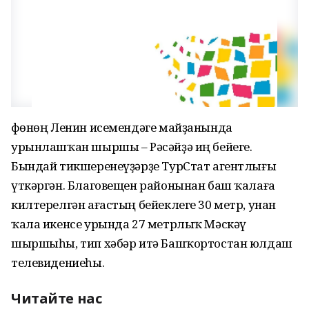
Өфөнөң Ленин исемендәге майҙанында
урынлашҡан шыршы – Рәсәйҙә иң бейеге.
Бындай тикшеренеүҙәрҙе ТурСтат агентлығы
үткәргән. Благовещен районынан баш ҡалаға
килтерелгән ағастың бейеклеге 30 метр, унан
ҡала икенсе урында 27 метрлыҡ Мәскәү
шыршыһы, тип хәбәр итә Башҡортостан юлдаш
телевидениеһы.
Читайте нас