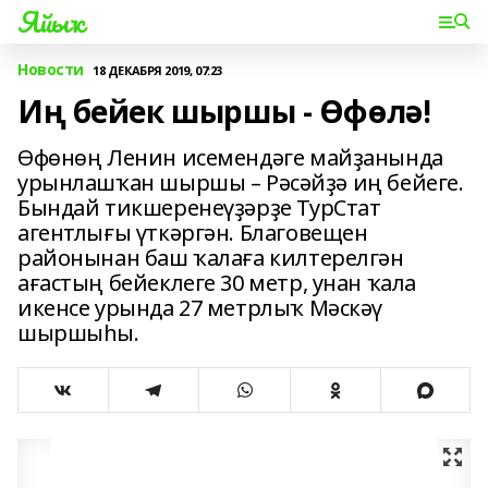
Яйыҡ
Новости
18 ДЕКАБРЯ 2019, 07:23
Иң бейек шыршы - Өфөлә!
Өфөнөң Ленин исемендәге майҙанында
урынлашҡан шыршы – Рәсәйҙә иң бейеге.
Бындай тикшеренеүҙәрҙе ТурСтат
агентлығы үткәргән. Благовещен
районынан баш ҡалаға килтерелгән
ағастың бейеклеге 30 метр, унан ҡала
икенсе урында 27 метрлыҡ Мәскәү
шыршыһы.