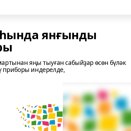
һында янғынды
ры
артынан яңы тыуған сабыйҙар өсөн бүләк
 приборы индерелде,