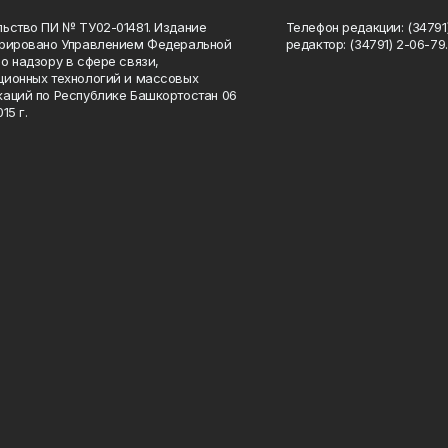
ьство ПИ № ТУ02-01481. Издание
Телефон редакции: (34791
трировано Управлением Федеральной
редактор: (34791) 2-06-79. 
о надзору в сфере связи,
ионных технологий и массовых
аций по Республике Башкортостан 06
15 г.