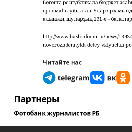
Бөгөнгә республикала бюджет аҡса
ҡоролмаһы ҡуйылған. Улар ярҙамынд
ҡалынған, шуларҙың 131-е – балалар
http://www.bashinform.ru/news/13934
novorozhdennykh-detey-vklyuchili-po
Читайте нас
Партнеры
Фотобанк журналистов РБ