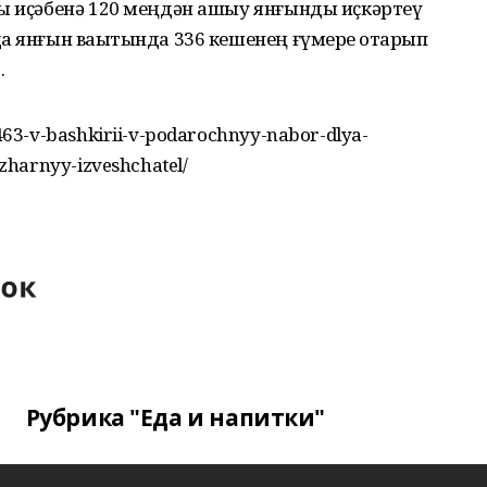
һы иҫәбенә 120 меңдән ашыу янғынды иҫкәртеү
а янғын ваҡытында 336 кешенең ғүмере ҡотҡарып
.
63-v-bashkirii-v-podarochnyy-nabor-dlya-
zharnyy-izveshchatel/
Рубрика "Еда и напитки"