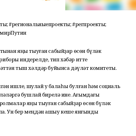
ы; #региональныепроекты; #регпроекты;
имирПутин
тынан яңы тыуған сабыйҙар өсөн бүләк
иборы индерелде, тип хәбәр итте
әттән тыш хәлдәр буйынса дәүләт комитеты.
лгән ишле, шулай уҡ балаһы булған һәм социаль
иләләргә бушлай бирелә ине. Ағымдағы
ролмалар яңы тыуған сабыйҙар өсөн бүләк
а. Ун бер меңдән ашыу кеше янғынды