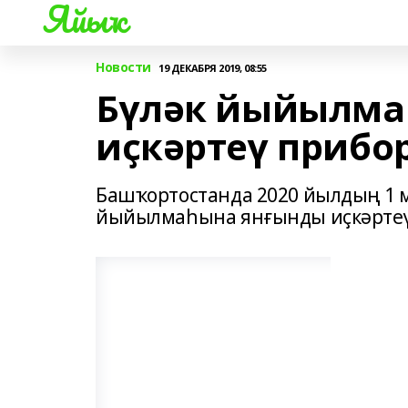
Яйыҡ
Новости
19 ДЕКАБРЯ 2019, 08:55
Бүләк йыйылма
иҫкәртеү прибо
Башҡортостанда 2020 йылдың 1 м
йыйылмаһына янғынды иҫкәртеү