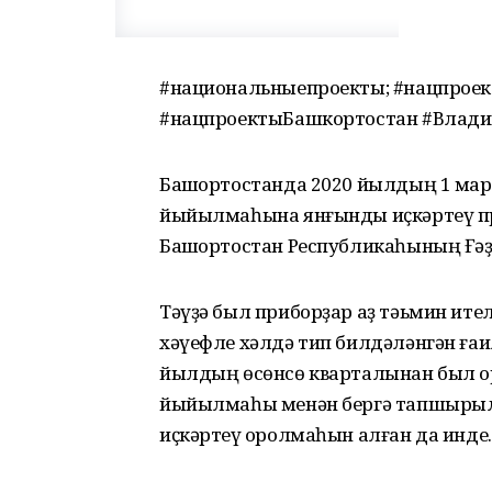
#национальныепроекты; #нацпроект
#нацпроектыБашкортостан #Влад
Башҡортостанда 2020 йылдың 1 мар
йыйылмаһына янғынды иҫкәртеү пр
Башҡортостан Республикаһының Ғәҙ
Тәүҙә был приборҙар аҙ тәьмин ите
хәүефле хәлдә тип билдәләнгән ға
йылдың өсөнсө кварталынан был ҡо
йыйылмаһы менән бергә тапшырыл
иҫкәртеү ҡоролмаһын алған да инде.