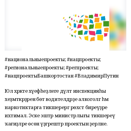
#национальныепроекты; #нацпроекты;
#региональныепроекты; #регпроекты;
#нацпроектыБашкортостан #ВладимирПутин
Юл хәрәкәте хәүефһеҙлеге дәүләт инспекцияһы
хеҙмәткәрҙәренә бөтә водителдәрҙе алкоголгә һәм
наркотиктарға тикшерергә рөхсәт биреүҙәре
ихтимал. Эске эштәр министрлығы тикшереү
ҡағиҙәләре өсөн үҙгәрештәр проектын әҙерләне.