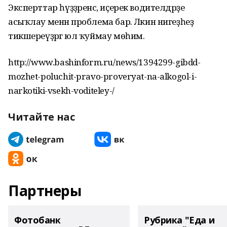
Эксперттар һүҙҙәренсә, иҫерек водителдәрҙе
асыҡлау менән проблема бар. Ләкин нигеҙһеҙ
тикшереүҙәргә юл ҡуймау мөһим.
http://www.bashinform.ru/news/1394299-gibdd-
mozhet-poluchit-pravo-proveryat-na-alkogol-i-
narkotiki-vsekh-voditeley-/
Читайте нас
Партнеры
Фотобанк
Рубрика "Еда и