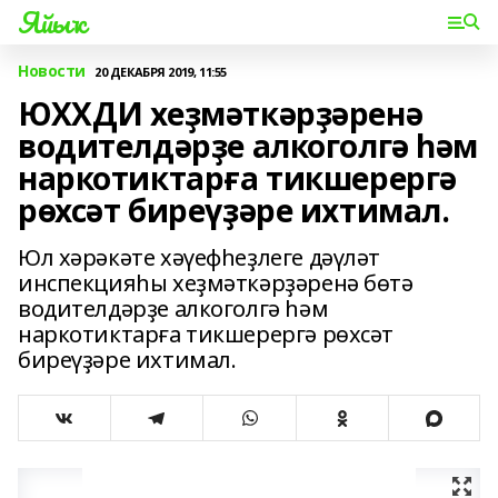
Яйыҡ
Новости
20 ДЕКАБРЯ 2019, 11:55
ЮХХДИ хеҙмәткәрҙәренә
водителдәрҙе алкоголгә һәм
наркотиктарға тикшерергә
рөхсәт биреүҙәре ихтимал.
Юл хәрәкәте хәүефһеҙлеге дәүләт
инспекцияһы хеҙмәткәрҙәренә бөтә
водителдәрҙе алкоголгә һәм
наркотиктарға тикшерергә рөхсәт
биреүҙәре ихтимал.