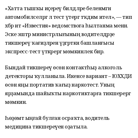
«Хатта тышҡы иҫереү билдәләре беленмәгән
автомобилселәргә лә тест үтергә тәҡдим ителә», — тип
хәбәр итә «Известия» ведомствоға һылтанма менән.
Эске эштәр министрлығының водителдәрҙе
тикшереү ҡағиҙәләрен үҙгәрткән башланғысы
экспресс-тест үткәрергә мөмкинлек бирә.
Бындай тикшереү өсөн контактһыҙ алкоголь
детекторы ҡулланыла. Икенсе вариант – ЮХХДИ
өсөн яңы портатив ҡағыҙ наркотест. Уның
ярҙамында шайыҡты наркотиктарға тикшерергә
мөмкин.
Һөҙөмтә ыңғай булған осраҡта, водитель
медицина тикшереүенә оҙатыла.