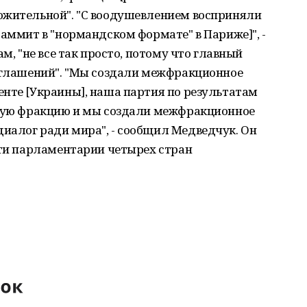
ожительной". "С воодушевлением восприняли
саммит в "нормандском формате" в Париже]", -
м, "не все так просто, потому что главный
соглашений". "Мы создали межфракционное
нте [Украины], наша партия по результатам
орую фракцию и мы создали межфракционное
иалог ради мира", - сообщил Медведчук. Он
сти парламентарии четырех стран