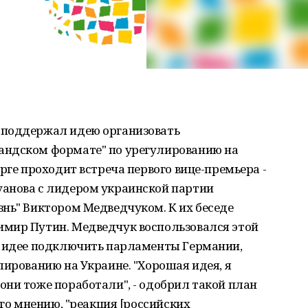
 поддержал идею организовать
андском формате" по урегулированию на
рге проходит встреча первого вице-премьера -
анова с лидером украинской партии
нь" Виктором Медведчуком. К их беседе
мир Путин. Медведчук воспользовался этой
б идее подключить парламенты Германии,
лированию на Украине. "Хорошая идея, я
ни тоже поработали", - одобрил такой план
его мнению, "реакция [российских