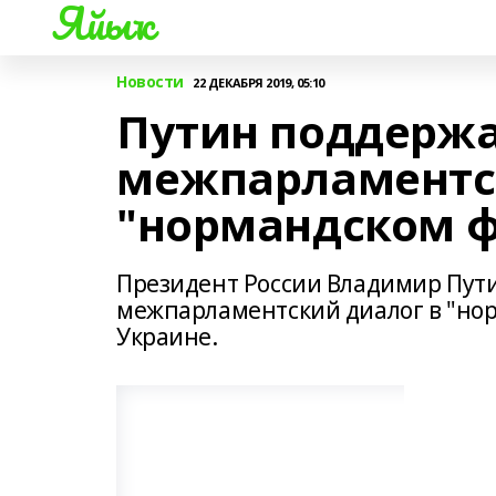
Яйыҡ
Новости
22 ДЕКАБРЯ 2019, 05:10
Путин поддерж
межпарламентск
"нормандском 
Президент России Владимир Пут
межпарламентский диалог в "но
Украине.