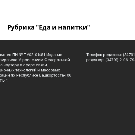
Рубрика "Еда и напитки"
ьство ПИ № ТУ02-01481. Издание
Телефон редакции: (34791
трировано Управлением Федеральной
редактор: (34791) 2-06-79. 
о надзору в сфере связи,
ионных технологий и массовых
аций по Республике Башкортостан 06
15 г.