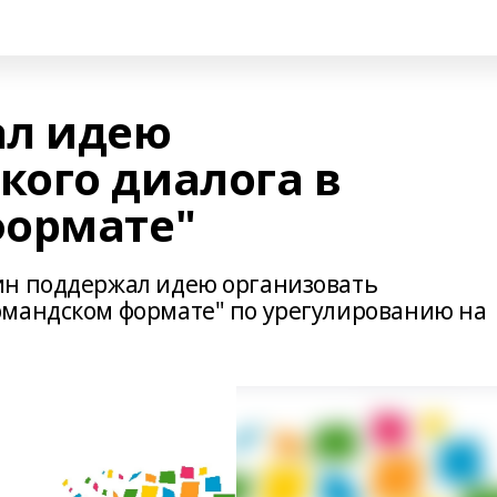
ал идею
ого диалога в
формате"
ин поддержал идею организовать
рмандском формате" по урегулированию на