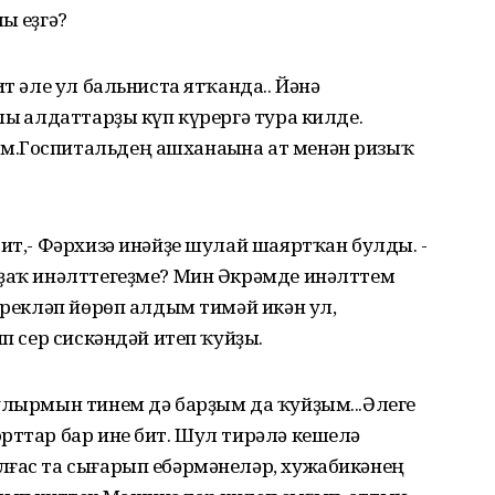
 һеҙгә?
ит әле ул бальниста ятҡанда.. Йәнә
ы һалдаттарҙы күп күрергә тура килде.
м.Госпитальдең ашханаһына ат менән ризыҡ
бит,- Фәрхизә инәйҙе шулай шаяртҡан булды. -
Оҙаҡ инәлттегеҙме? Мин Әкрәмде инәлттем
герекләп йөрөп алдым тимәй икән ул,
ип сер сискәндәй итеп ҡуйҙы.
улырмын тинем дә барҙым да ҡуйҙым...Әлеге
рттар бар ине бит. Шул тирәлә кешелә
лғас та сығарып ебәрмәнеләр, хужабикәнең