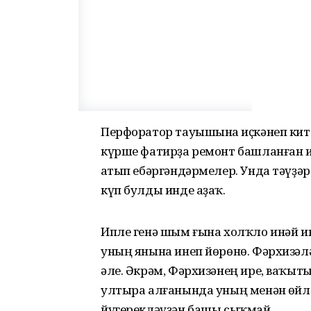
Перфоратор тауышына һиҫкәнеп китте
күрше фатирҙа ремонт башланған ик
һатып ебәргәндәрмелер. Унда тәүҙә
күп булды инде аҙаҡ.
Ипле генә шым ғына холҡло инәй и
уның янына инеп йөрөнө. Фәрхизәлә
әле. Әкрәм, Фәрхизәнең ире, ваҡыт
ултыра алғанында уның менән һөйл
йүгерекләүҙән башы сыҡмай.