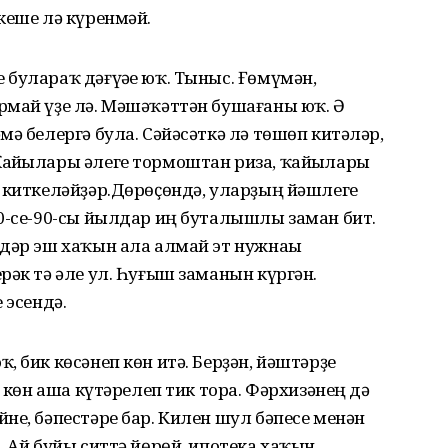
кеше лә күренмәй.
булараҡ дәғүәһе юҡ. Тыныс. Ғөмүмән,
рмай үҙе лә. Мәшәҡәттән бушағаны юҡ. Ә
мә белергә була. Сәйәсәткә лә төшөп китәләр,
айһылары әлеге тормоштан риза, ҡайһылары
 киткеләйҙәр.Дөрөҫөндә, уларҙың йәшлеге
0-се-90-сы йылдар иң буталышлы заман бит.
дәр эш хаҡын ала алмай эт нужнаһы
рәк тә әле ул. Һуғыш заманын күргән.
 эсендә.
 бик көсәнеп көн итә. Берҙән, йәштәрҙе
р көн аша күтәрелеп тик тора. Фәрхизәнең дә
не, бәпестәре бар. Килен шул бәпесе менән
. Ай буйы ситтә йөрөй, ипотека хаҡын