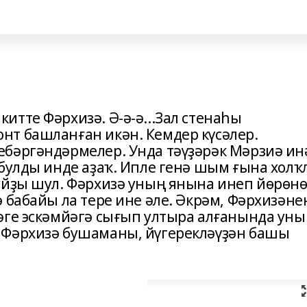
тте Фәрхизә. Ә-ә-ә...Зал стенаһы
т башланған икән. Кемдер күсәлер.
ебәргәндәрмелер. Унда тәүҙәрәк Мәрзиә ин
булды инде аҙаҡ. Ипле генә шым ғына холҡ
уйҙы шул. Фәрхизә уның янына инеп йөрөнө
 бабайы ла тере ине әле. Әкрәм, Фәрхизәне
әге эскәмйәгә сығып ултыра алғанында уны
 Фәрхизә бушаманы, йүгерекләүҙән башы