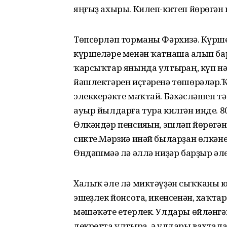
яңғыҙ ахыры. Килеп-китеп йөрөгән 
Төпсөрләп торманы Фәрхизә. Күрше 
күршеләре менән ҡатнаша һалып ба
ҡарсыҡтар янында ултырһаң, күп нә
йәшлектәрен иҫтәренә төшөрәләр.Ҡ
элеккерәкте маҡтай. Бәхәсләшеп тә
ауыр йылдарға тура килгән инде. 8
Өлкәндәр пенсияһын, эшләп йөрөгән
сикте.Мәрзиә инәй быларҙан өлкәне
Өндәшмәһә лә әллә ниҙәр барҙыр әле
Халыҡ әле лә миктәүҙән сыҡҡаны юҡ,
эшһеҙлек йонсота, икенсенән, хаҡта
мәшәҡәте етерлек. Улдары өйләнгәй
декретта ултыра, ә улдары вахтала