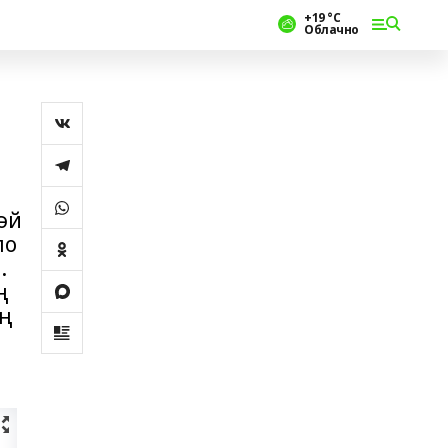
+19 °С
Облачно
әй
ло
.
ң
ң