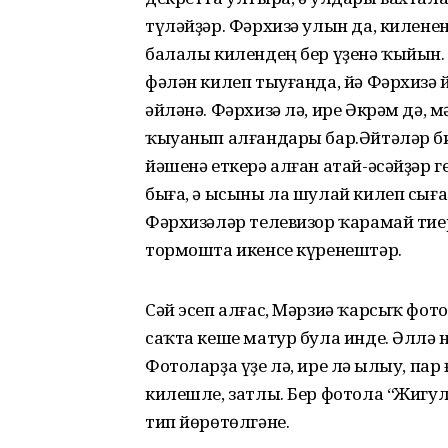
түләйҙәр. Фәрхизә улын да, киленен
балалы килендең бер үҙенә ҡыйын
фәлән килеп тыуғанда, йә Фәрхизә й
әйләнә. Фәрхизә лә, ире Әкрәм дә, м
ҡыуанып алғандары бар.Әйтәләр би
йәшенә еткерә алған атай-әсәйҙәр г
быға, ә ысыны ла шулай килеп сыға
Фәрхизәләр телевизор ҡарамай тиер
тормошта икенсе күренештәр.
Сәй эсеп алғас, Мәрзиә ҡарсыҡ фот
саҡта кеше матур була инде. Әллә
Фотоларҙа үҙе лә, ире лә һылыу, па
килешле, затлы. Бер фотола “Жигу
тип йөрөтөлгәне.