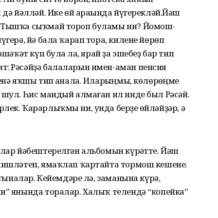
 дә йәлләй. Ике өй араһында йүгерекләй.Йәш
. Тышҡа сыҡмай тороп буламы ни? Йомош-
үгерә, йә бала ҡарап тора, килене йөрөп
әшәҡәт күп булһа ла, ярай ҙа эшебеҙ бар тип
т: Рәсәйҙә балаларын имен-аман пенсия
енә яҡшы тип һанала. Иларһыңмы, көлөрһөңме
 шул. Һис мандый алмаған ил инде был Рәсәй.
лек. Ҡарарлыҡмы ни, унда берҙе һөйләйҙәр, ә
олар йәбештерелгән альбомын күрһәтте. Йәш
 нишләтеп, ямаҡлап ҡартайта тормош кешене.
р ғыналар. Кейемдәре лә, заманына күрә,
ли” янында торалар. Халыҡ телендә “копейка”