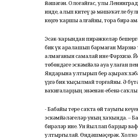
йәшәгән. Олоғайғас, улы Ленингра
инде, алып китеү ҙә мәшәҡәтле бул
көҙгө ҡаршы алғайны, тора бирә һама
Эсәк-ҡарындан пирәжкеләр бешергәй
бик үк аралашып бармаған Мәрзиә
алмағанын самалай ине Фәрхизә. Й
төбөндәге эскәмйәлә һауа һулаған пе
Яндарына ултырып бер аҙыраҡ хәбә
һүҙгә бик ҡыҫылмай торғайны. Ә бү
ваҡиғаларҙың энәһенән-ебенә саҡлы
- Бабайы тере саҡта өй тауығы кеүек
эскәмйәләгеләр уның хаҡында. – Б
бирәләр ине. Ун йыллап барҙыр ва
ултырғылай. Өндәшмәҫерәк. Холҡо