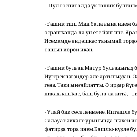
- Шул госпиталдә үк ғашиҡ булғанмы
- Ғашиҡ тип...Мин бала ғына инем б
осрашҡанда ла ун ете йәш ине. Ярал
Исемемде өндәшкәс танымай торҙо
ташып йөрөй икән.
- Ғашиҡ булған.Матур булғанһығыҙ 
Йүгерекләгәндер әле артығыҙҙан. 
генә. Тәки ыңғайлатты. Ә ирҙәр йү
никахлашҡас, баш була ла китә, - т
- Улай бик сөсөләнмәне. Иптәшле б
Салауат һәйкәле урынында шәхси йо
фатирҙа тора инем.Башлы-күҙле бу