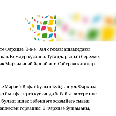
 Фәрхизә. Ә-ә-ә...Зал стенаһы ашаһындағы
ән. Кемдер күсәлер. Туғандарының береһеме,
рәк Мәрзиә инәй йәшәй ине. Сәйер ваҡиғалар
не Мәрзиә. Вафат булып ҡуйҙы шул. Фәрхизә
р был фатирға күскәндә бабайы ла тере ине
ы булып, ишек төбөндәге эскәмйәгә сығып
әшкеләй торғайны. Ә Фәрхизә бушаманы,