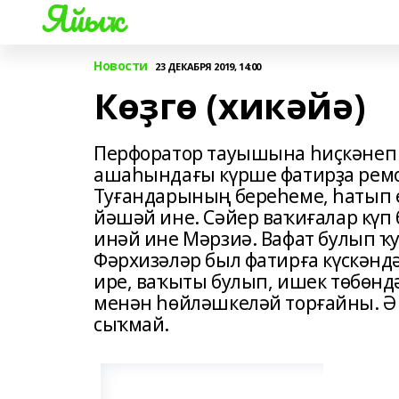
Яйыҡ
Новости
23 ДЕКАБРЯ 2019, 14:00
Көҙгө (хикәйә)
Перфоратор тауышына һиҫкәнеп ки
ашаһындағы күрше фатирҙа ремон
Туғандарының береһеме, һатып 
йәшәй ине. Сәйер ваҡиғалар күп 
инәй ине Мәрзиә. Вафат булып ҡ
Фәрхизәләр был фатирға күскәндә
ире, ваҡыты булып, ишек төбөнд
менән һөйләшкеләй торғайны. Ә
сыҡмай.