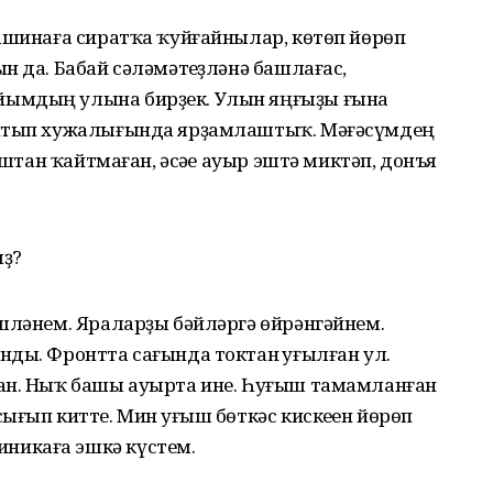
машинаға сиратҡа ҡуйғайнылар, көтөп йөрөп
н да. Бабай сәләмәтһеҙләнә башлағас,
йымдың улына бирҙек. Улын яңғыҙы ғына
айтып хужалығында ярҙамлаштыҡ. Мәғәсүмдең
ыштан ҡайтмаған, әсәһе ауыр эштә миктәп, донъя
ыҙ?
эшләнем. Яраларҙы бәйләргә өйрәнгәйнем.
ды. Фронтта сағында токтан һуғылған ул.
ан. Ныҡ башы ауырта ине. Һуғыш тамамланған
ығып китте. Мин һуғыш бөткәс кискеһен йөрөп
никаға эшкә күстем.