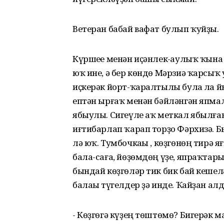
Ветеран бабай вафат булып ҡуйҙы.
Күршеһе менән иҫәнлек-һаулыҡ ҡына 
юҡ ине, ә бер көндө Мәрзиә ҡарсыҡ
иҫкерәк йорт-ҡаралтылы булһа ла й
ептән ырғаҡ менән бәйләнгән япма
ябыулы. Сигеүле аҡ меткал ябылған.
иғтибарлап ҡарап торҙо Фәрхизә. 
лә юҡ. Тумбочкаһы , көҙгөнөң тирә
бала-саға, йөҙөмдөң үҙе, япраҡтар
бындай көҙгөләр тик бик бай кешелә
балаһы түгелдер ҙә инде. Ҡайҙан алд
- Көҙгөгә күҙең төштөмө? Бигерәк 