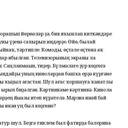
һорашып йөрөһәләр ҙә, бик яҡынлап киткәндәре
 уны үҙенә саҡырып индерҙе. Өйө, былай
ыйнаҡ, тәртипле. Комоды, өҫтәле өҫтөнә аҡ
лар ябылған. Телевизорының экраны ла
 Саңланмаһын, тиҙер. Бүлмәләге ҙур көҙгөгә
Бындайҙы уның киноларҙан башҡа ерҙә күргәне
 яғы ҡыҙыл ағастан. Шул ағас ҡоршауға ҡанатлы
ы ырып биҙәлгән. Кәртинкәме кәртинкә. Кинола
рҙең йыһазы итеп күрһәтелә. Мәрзиә инәй бай
ы икән һуң был көҙгөнө?
матур шул. Беҙгә тиклем был фатирҙа балерина