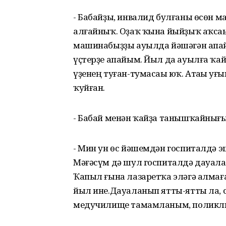
- Бабайҙы, инвалид булғаны өсөн 
алғайныҡ. Оҙаҡ ҡына йыйҙыҡ аҡсаһы
машинабыҙҙы ауылда йәшәгән апа
үҫтерҙе апайым. Йыл да ауылға ҡ
үҙенең туған-тумасаһы юҡ. Атаһы һуғ
ҡуйған.
- Бабай менән ҡайҙа танышҡайнығ
- Мин ун өс йәшемдән госпиталдә 
Мәғәсүм дә шул госпиталдә дауалан
Ҡапыл ғына лазаретҡа эләгә алмағ
йыл ине.Дауаланып ятты-ятты ла, с
медучилище тамамланым, поликли