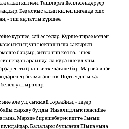
дҡа алып киткән. Ташларға йәлләгәндәрҙер
ғандыр. Беҙ асҡыс алып килеп ингәндә ошо
н, - тип аңлатты күршеһе.
не күршеһе, сәй эстеләр. Күрше-тирәһе менән
 ҡарсыҡтың уны юҡтан ғына саҡырып
омошо барҙыр, әйтер тип көттө. Ишек
нсионерҙар араһында ла күрә ине ул уны.
рҙәрен тыңлап киткеләгәне бар. Мәрзиә инәй
тәндәренең белмәгәне юҡ. Подъездағы хәл-
 белеп ултыралар.
 ине әле ул, сыҡмай торғайны, - тиҙәр
абайы сырхау булды. Инвалидлыҡ пенсийәһе
фатына. Мәрзиә бирешеберәк китте.Сығып
 шундайҙар. Балалары булмаған.Шыпа ғына