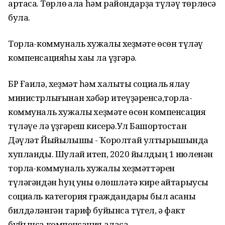
артасаҡ. Төрлө ҡала һәм райондарҙа түләү төрлөсә
була.
Торлаҡ-коммуналь хужалыҡ хеҙмәте өсөн түләү
компенсацияһы хаҡы ла үҙгәрә.
БР Ғаилә, хеҙмәт һәм халыҡты социаль яҡлау
министрлығынан хәбәр итеүҙәренсә,торлаҡ-
коммуналь хужалыҡ хеҙмәте өсөн компенсация
түләүе лә үҙгәреш кисерә.Ул Башҡортостан
Дәүләт Йыйылышы - Ҡоролтай ултырышында
хупланды. Шулай итеп, 2020 йылдың 1 июленән
торлаҡ-коммуналь хужалыҡ хеҙмәттәрен
түләгәндән һуң уны өлөшләтә кире ҡайтарыусы
социаль категория граждандары был аҡсаны
билдәләнгән тариф буйынса түгел, ә факт
буйынса компенсация аласаҡ.