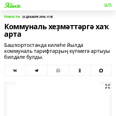
Яйыҡ
Новости
23 ДЕКАБРЯ 2019, 11:35
Коммуналь хеҙмәттәргә хаҡ
арта
Башҡортостанда киләһе йылда
коммуналь тарифтарҙың күпмегә артыуы
билдәле булды.