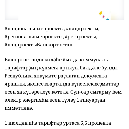
#национальныепроекты; #нацпроекты;
#региональныепроекты; #регпроекты;
#нацпроектыБашкортостан
Башҡортостанда киләһе йылда коммуналь
тарифтарҙың күпмегә артыуы билдәле булды.
Республика хөкүмәте раҫлаған документҡа
ярашлы, икенсе кварталда күпселек хеҙмәттәр
өсөн хаҡ күтәрелеүе көтөлә. Сүп-сар сығарыу һәм
электр энергияһы өсөн түләү 1 ғинуарҙан
ҡиммәтләнә.
1 июлдән иһә тарифтар уртаса 5,6 процентҡа