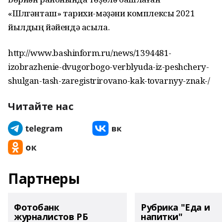
«Шүлгәнташ» тарихи-мәҙәни комплексы 2021
йылдың йәйендә асыла.
http://www.bashinform.ru/news/1394481-
izobrazhenie-dvugorbogo-verblyuda-iz-peshchery-
shulgan-tash-zaregistrirovano-kak-tovarnyy-znak-/
Читайте нас
Партнеры
Фотобанк
Рубрика "Еда и
журналистов РБ
напитки"