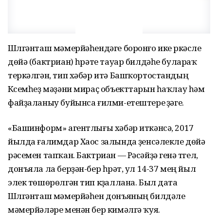
Шүлгәнташ мәмерйәһендәге боронғо ике үркәсле
дөйә (бактриан) һүрәте тауар билдәһе булараҡ
теркәлгән, тип хәбәр итә Башҡортостандың
Күсемһеҙ мәҙәни мираҫ объекттарын һаҡлау һәм
файҙаланыу буйынса ғилми-етештереү үҙәге.
«Башинформ» агентлығы хәбәр иткәнсә, 2017
йылда ғалимдар Хаос залында үҙенсәлекле дөйә
рәсемен тапҡан. Бактриан — Рәсәйҙә генә түгел,
донъяла ла берҙән-бер һүрәт, ул 14-37 мең йыл
элек төшөрөлгән тип күҙаллана. Был дата
Шүлгәнташ мәмерйәһен донъяның билдәле
мәмерйәләре менән бер кимәлгә ҡуя.