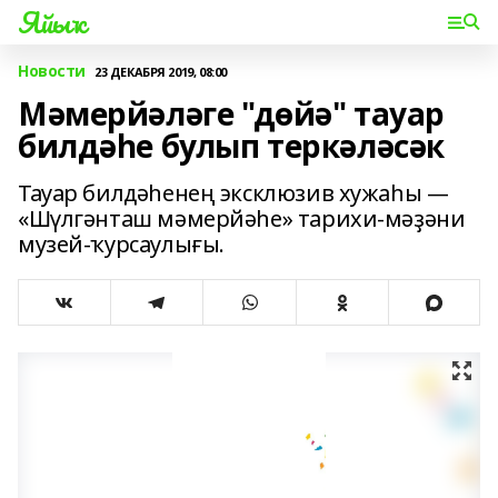
Яйыҡ
Новости
23 ДЕКАБРЯ 2019, 08:00
Мәмерйәләге "дөйә" тауар
билдәһе булып теркәләсәк
Тауар билдәһенең эксклюзив хужаһы —
«Шүлгәнташ мәмерйәһе» тарихи-мәҙәни
музей-ҡурсаулығы.