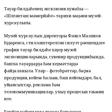
Тауар билдәһенең эксклюзив хужаһы —
«Шүлгәнташ мәмерйәһе» тарихи-мәҙәни музей-
ҡурсаулығы.
Музей-ҡурсаулыҡ директоры Фәүзил Маликов
һүҙҙәренсә, стилләштерелгән силуэт рәүешендәге
график тауар билдәһе хәҙер музей
экспозицияларында, сувенир продукцияһында,
башҡа тауарҙарҙа һәм хеҙмәттәрҙә
файҙаланыла. Улар – фотоһүрәттәр, баҫма
продукция, кейем-һалым, баш кейемдәре, бал,
уйынсыҡтар, реклама һәм
телекоммуникациялар, уҡыу процесын тәьмин
итеү.
Бөрйән районында төҙөлә башлаған