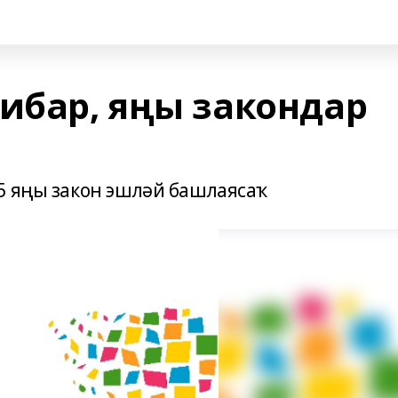
тибар, яңы закондар
5 яңы закон эшләй башлаясаҡ