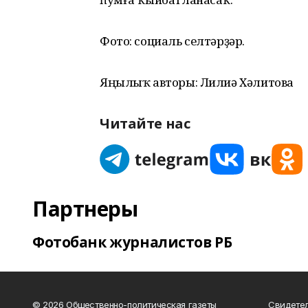
Фото: социаль селтәрҙәр.
Яңылыҡ авторы: Лилиә Хәлитова
Читайте нас
Партнеры
Фотобанк журналистов РБ
© 2026 Общественно-политическая газеты
Свидетел