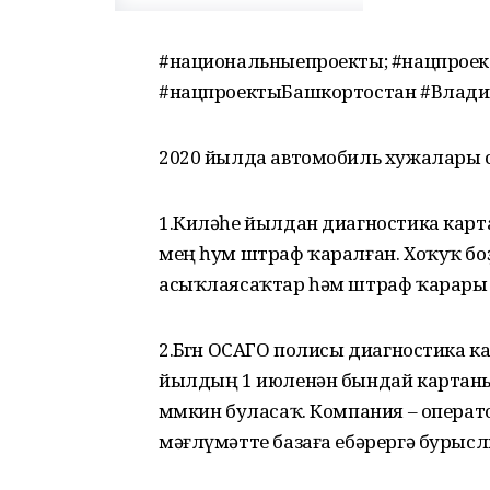
#национальныепроекты; #нацпроект
#нацпроектыБашкортостан #Влад
2020 йылда автомобиль хужалары өсө
1.Киләһе йылдан диагностика карт
мең һум штраф ҡаралған. Хоҡуҡ б
асыҡлаясаҡтар һәм штраф ҡарары 
2.Бөгөн ОСАГО полисы диагностика к
йылдың 1 июленән бындай картаны
мөмкин буласаҡ. Компания – операто
мәғлүмәтте базаға ебәрергә бурысл