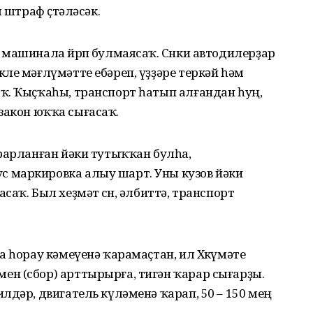
 штраф өҫтәләсәк.
машинала йөрөп булмаясаҡ. Сөнки автодилерҙар
ле мәғлүмәтте ебәреп, үҙҙәре теркәй һәм
ҡ. Ҡыҫҡаһы, транспорт һатып алғандан һуң,
н закон юҡҡа сығасаҡ.
рарланған йәки тутыҡҡан булһа,
 маркировка алыу шарт. Уны кузов йәки
аҡ. Был хеҙмәт өсөн, әлбиттә, транспорт
а һорау кәмеүенә ҡарамаҫтан, ил Хөкүмәте
н (сбор) арттырырға, тигән ҡарар сығарҙы.
лдәр, двигатель күләменә ҡарап, 50 – 150 мең