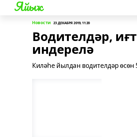
Яйыҡ
Новости
23 ДЕКАБРЯ 2019, 11:20
Водителдәр, иғ
индерелә
Киләһе йылдан водителдәр өсөн 