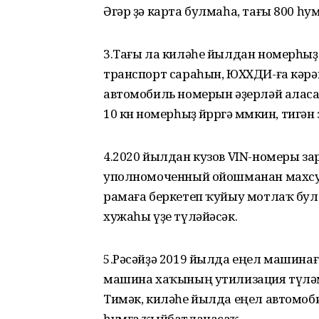
Әгәр ҙә карта булмаһа, тағы 800 һум
3.Тағы ла киләһе йылдан номерһыҙ 
транспорт сараһын, ЮХХДИ-ға кәрәк
автомобиль номерын әҙерләй аласа
10 көн номерһыҙ йөрөргә мөмкин, тигә
4.2020 йылдан кузов VIN-номеры за
уполномоченный ойошманан махсус
рамаға беркетеп ҡуйыу мотлаҡ булас
хужаһы үҙе түләйәсәк.
5.Рәсәйҙә 2019 йылда еңел машинағ
машина хаҡының утилизация түләме
Тимәк, киләһе йылда еңел автомоби
һумға ҡыйбатланасаҡ.