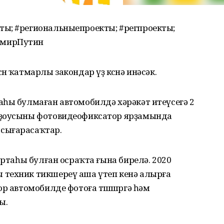
ы; #региональныепроекты; #регпроекты;
имирПутин
н ҡатмарлы закондар үҙ көсөнә инәсәк.
аһы булмаған автомобилдә хәрәкәт итеүсегә 2
оҙоусыны фотовидеофиксатор ярҙамында
сығарасаҡтар.
артаһы булған осраҡта ғына бирелә. 2020
 техник тикшереү аша үтеп кенә алырға
р автомобилде фотоға төшөшөргә һәм
ы.