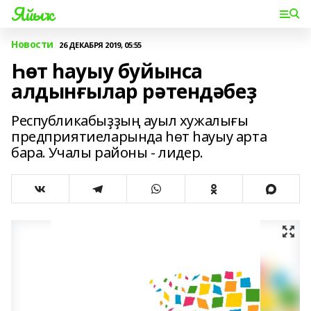
Яйыҡ
Новости
26 ДЕКАБРЯ 2019, 05:55
Һөт һауыу буйынса
алдынғылар рәтендәбеҙ
Республикабыҙҙың ауыл хужалығы
предприятиеларында һөт һауыу арта
бара. Учалы районы - лидер.