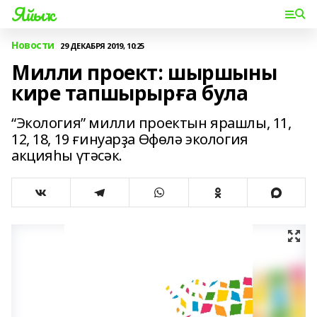
Яйыҡ
Новости
29 ДЕКАБРЯ 2019, 10:25
Милли проект: шыршыны
кире тапшырырға була
“Экология” милли проектын ярашлы, 11,
12, 18, 19 ғинуарҙа Өфөлә экология
акцияһы үтәсәк.