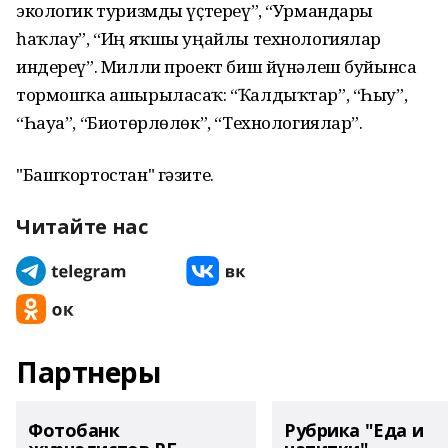
экологик туризмды үҫтереү”, “Урмандарҙы
һаҡлау”, “Иң яҡшы уңайлы технологиялар
индереү”. Милли проект биш йүнәлеш буйынса
тормошҡа ашырыласаҡ: “Ҡалдыҡтар”, “Һыу”,
“Һауа”, “Биотөрлөлөк”, “Технологиялар”.
"Башҡортостан" гәзите.
Читайте нас
Партнеры
Фотобанк
Рубрика "Еда и