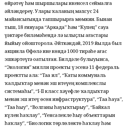
өйрәтеү һәм шыршыларҙы икенсел сеймалға
әйләндереү. Уларҙы ҡаланың махсус 24
майҙансығында тапшырырға мөмкин. Бынан
тыш, 18 ғинуарҙа “Аркада” һәм “Купец” сауҙа
үҙәктәре биләмәһендә лә ылыҫлы ағастарҙы
йыйыу ойошторола. Әйткәндәй, 2019 йылда был
акцияла Өфөлә ике көндә 1000 тирәһе ағас
эшкәртеүгә оҙатылған. Билдәле булыуынса,
“Экология” милли проекты үҙ эсенә 11 федераль
проектты ала: “Таҙа ил”, “Ҡаты коммуналь
ҡалдыҡтар менән эш итеүҙең комплекслы
системаһы”, “I-II класс хәүефле ҡалдыҡтар
менән эш итеү өсөн инфраструктура”, “Таҙа һауа”,
“Таҙа һыу”, “Волганы һауыҡтырыу”, “Байкал
күлен һаҡлау”, “Үҙенсәлекле һыу объекттарын
һаҡлау”, “Биологик төрлөлөктө һаҡлау һәм