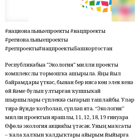
#национальныепроекты #нацпроекты
#региональныепроекты
#регпроекты#нацпроектыБашкортостан
Республикабыҙҙа "Экология" милли проекты
комплекслы тормошҡа ашырыла. Яңы йыл
байрамдары үткәс, бынан бер нисә көн элек кенә
өй йәме булып ултырған ҡупшыҡай
шыршыларҙы сүплеккә сығарып ташлайбыҙ. Улар
тирә-йүнде ҡотһоҙлап, сүпләп ята. “Экология”
милли проектын ярашлы, 11, 12, 18, 19 ғинуарҙа
Өфөлә экология акцияһы үтәсәк. Уның маҡсаты
– ҡала халҡын ҡалдыҡтарҙы айырым йыйырға