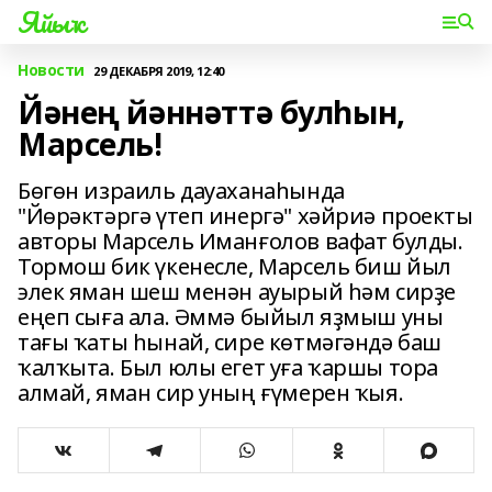
Яйыҡ
Новости
29 ДЕКАБРЯ 2019, 12:40
Йәнең йәннәттә булһын,
Марсель!
Бөгөн израиль дауаханаһында
"Йөрәктәргә үтеп инергә" хәйриә проекты
авторы Марсель Иманғолов вафат булды.
Тормош бик үкенесле, Марсель биш йыл
элек яман шеш менән ауырый һәм сирҙе
еңеп сыға ала. Әммә быйыл яҙмыш уны
тағы ҡаты һынай, сире көтмәгәндә баш
ҡалҡыта. Был юлы егет уға ҡаршы тора
алмай, яман сир уның ғүмерен ҡыя.