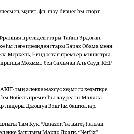
знесмен, мәҙәниәт, фән, шоу-бизнес һәм спорт
 һәм Франция президенттары Тайип Эрдоган,
һәм әлеге президенттары Барак Обама менән
ела Меркель, Һиндостан премьер-министры
 принцы Мөхәммәт бен Сальман Аль Сауд, КНР
АҠШ-тың элекке махсус хеҙмәттәр хеҙмәткәре
һе һәм Нобель премияһы лауреаты Малала
ар лидеры Джошуа Вонг һәм башҡалар.
шлығы Тим Кук, “Amazon”ға нигеҙ һалған
элекке башлығы Марио Драги, “Netflix”