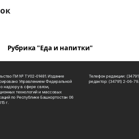
Рубрика "Еда и напитки"
ьство ПИ № ТУ02-01481. Издание
Телефон редакции: (34791
трировано Управлением Федеральной
редактор: (34791) 2-06-79. 
о надзору в сфере связи,
ионных технологий и массовых
аций по Республике Башкортостан 06
15 г.