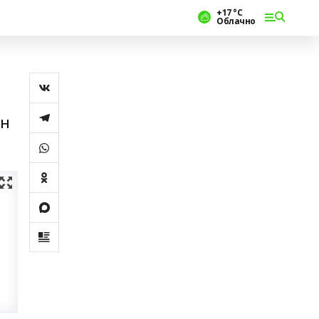
+17 °С
Облачно
ән