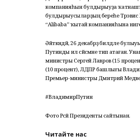
компанияһын булдырыуҙа ҡатнашҡан
булдырыусыларҙың береһе Трэвис 
“Alibaba” ҡытай компанияһына ниге
Әйткәндәй, 26 декабрҙә билдәле булыу
Путинды ил сәйәсмәне тип атаған. Ун
министры Сергей Лавров (15 проце
(10 процент), ЛДПР башлығы Владими
Премьер-министры Дмитрий Медведе
#ВладимирПутин
Фото Рәсәй Президенты сайтынан.
Читайте нас