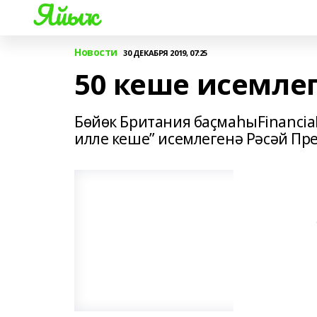
Яйыҡ
Новости
30 ДЕКАБРЯ 2019, 07:25
50 кеше исемле
Бөйөк Британия баҫмаһыFinancial
илле кеше” исемлегенә Рәсәй Пр