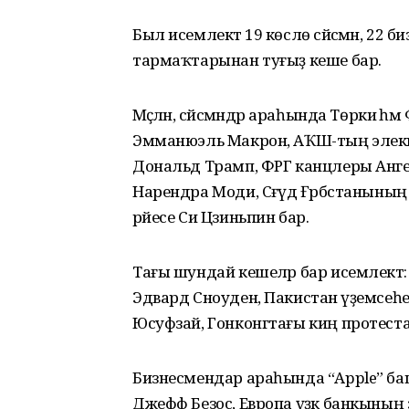
Был исемлектә 19 көслө сәйәсмән, 22 би
тармаҡтарынан туғыҙ кеше бар.
Мәҫәлән, сәйәсмәндәр араһында Төркиә
Эмманюэль Макрон, АҠШ-тың элекке 
Дональд Трамп, ФРГ канцлеры Анг
Нарендра Моди, Сәғүд Ғәрәбстанының
рәйесе Си Цзиньпин бар.
Тағы шундай кешеләр бар исемлектә: 
Эдвард Сноуден, Пакистан әүҙемсе
Юсуфзай, Гонконгтағы киң протест
Бизнесмендар араһында “Apple” ба
Джефф Безос, Европа үҙәк банкының 