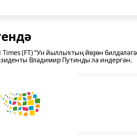
гендә
 Times (FT) “Ун йыллыҡтың йөҙөн билдәләг
езиденты Владимир Путинды ла индергән.