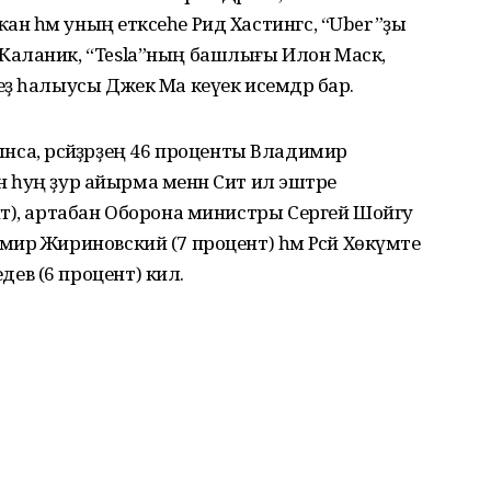
 һәм уның етәксеһе Рид Хастингс, “Uber”ҙы
Каланик, “Tesla”ның башлығы Илон Маск,
ҙ һалыусы Джек Ма кеүек исемдәр бар.
ынса, рәсәйҙәрҙең 46 проценты Владимир
ан һуң ҙур айырма менән Сит ил эштәре
нт), артабан Оборона министры Сергей Шойгу
р Жириновский (7 процент) һәм Рәсәй Хөкүмәте
в (6 процент) килә.