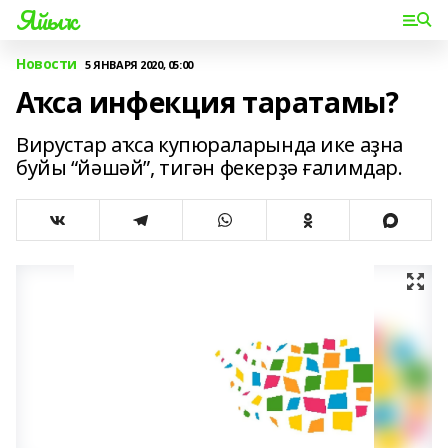
Яйыҡ
Новости
5 ЯНВАРЯ 2020, 05:00
Аҡса инфекция таратамы?
Вирустар аҡса купюраларында ике аҙна
буйы “йәшәй”, тигән фекерҙә ғалимдар.