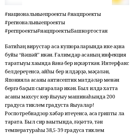
#национальныепроекты #нацпроекты
#региональныепроекты
#регпроекты#нацпроектыБашкортостан
Баҡтиһәң вирустар аҡса купюраларында ике аҙна
буйы “йәшәй” икән. Ғалимдар аҡсаның инфекция
таратыуы хаҡында йәнә бер иҫкәрткән. Интерфакс
белдереүенсә, ҡайһы бер илдәрҙә, мәҫәлән,
Японияла аҡсаны антисептик матдәләр менән
бергә баҫып сығаралар икән. Был илдә хатта
аҡсаны махсус кер йыуыу машинаһында 200
градусҡа тиклем градуста йыуалар!
Роспотребнадзор хәбәр итеүенсә, аҡса грипты ла
тарата. Был сир ваҡытында, ғәҙәттә, тән
температураһы 38,5-39 градусҡа тиклем