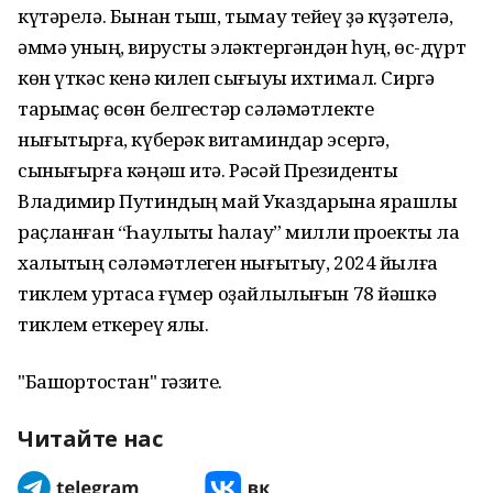
күтәрелә. Бынан тыш, тымау тейеү ҙә күҙәтелә,
әммә уның, вирусты эләктергәндән һуң, өс-дүрт
көн үткәс кенә килеп сығыуы ихтимал. Сиргә
тарымаҫ өсөн белгестәр сәләмәтлекте
нығытырға, күберәк витаминдар эсергә,
сынығырға кәңәш итә. Рәсәй Президенты
Владимир Путиндың май Указдарына ярашлы
раҫланған “Һаулыҡты һаҡлау” милли проекты ла
халыҡтың сәләмәтлеген нығытыу, 2024 йылға
тиклем уртаса ғүмер оҙайлылығын 78 йәшкә
тиклем еткереү яҡлы.
"Башҡортостан" гәзите.
Читайте нас