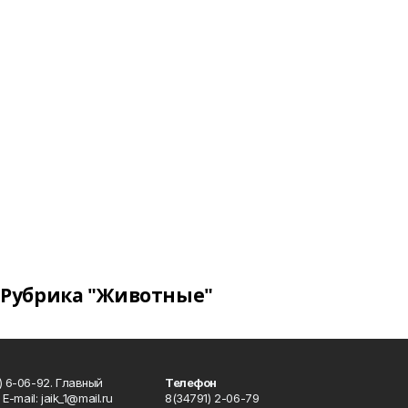
Рубрика "Животные"
) 6-06-92. Главный
Телефон
Е-mаil: jaik_1@mail.ru
8(34791) 2-06-79