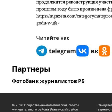
продолжится реконструкция участка
прошлом году было произведена фр
https://mgazeta.com/category/natspro
godu-v-ufe-
Читайте нас
Партнеры
Фотобанк журналистов РБ
© 2026 Общественно-политическая газеты
Свидетел
муниципального района Учалинский район
зарегис