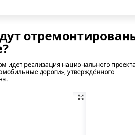
удут отремонтирован
е?
ом идет реализация национального проект
томобильные дороги», утверждённого
на.