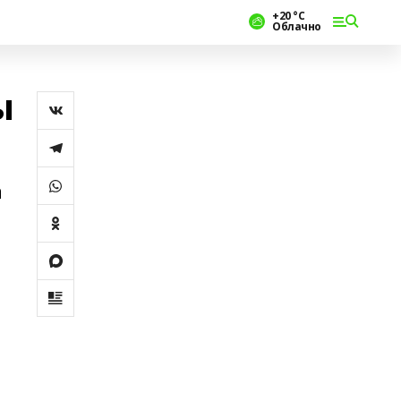
+20 °С
Облачно
ы
а