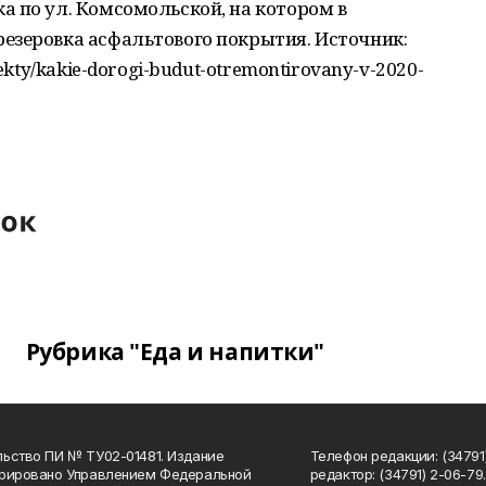
 по ул. Комсомольской, на котором в
езеровка асфальтового покрытия. Источник:
ekty/kakie-dorogi-budut-otremontirovany-v-2020-
Рубрика "Еда и напитки"
ьство ПИ № ТУ02-01481. Издание
Телефон редакции: (34791
трировано Управлением Федеральной
редактор: (34791) 2-06-79. 