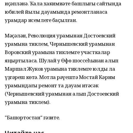
иҫәпләнә. Ҡала хакимиәте башлығы сайтында
юбилей йылы дауамында ремонтланасаҡ
урамдар исемлеге баҫылған.
Мәҫәлән, Революция урамынан Достоевский
урамына тиклем, Чернышевский урамынан
Воровский урамына тиклемге участкалар
яңыртыласаҡ. Шулай уҡ Өфө шоссеһынан алып
Маршал Жуков урамына тиклемге юлды ла
үҙгәреш көтә. Мотлаҡ рәүештә Мостай Кәрим
урамындағы ремонт та дауам итәсәк
(Чернышевский урамынан алып Достоевский
урамына тиклем).
"Башҡортостан" гәзите.
Читайте нас