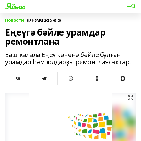
Яйыҡ
Новости
8 ЯНВАРЯ 2020, 05:00
Еңеүгә бәйле урамдар
ремонтлана
Баш ҡалала Еңеү көнөнә бәйле булған
урамдар һәм юлдарҙы ремонтлаясаҡтар.