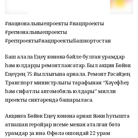
#национальныепроекты #нацпроекты
#региональныепроекты
#регпроекты#нацпроектыБашкортостан
Баш ҡалала Еңеү көнөнә бәйле булған урамдар
һәм юлдарҙы ремонтлаясаҡтар. Был акция Бөйөк
Еңеүҙең 75 йыллығына арнала. Ремонт Рәсәйҙең
Транспорт министрлығы тарафынан “Хәүефһеҙ
һәм сифатлы автомобиль юлдары” милли
проекты сиктәрендә башҡарыласаҡ.
Акцияға Бөйөк Еңеү көнөнә арнап йәки һуғышта
ҡатнашҡан геройҙар исеме менән аталған бөтә
урамдар ҙа инә. Өфөлә ошондай 22 урам