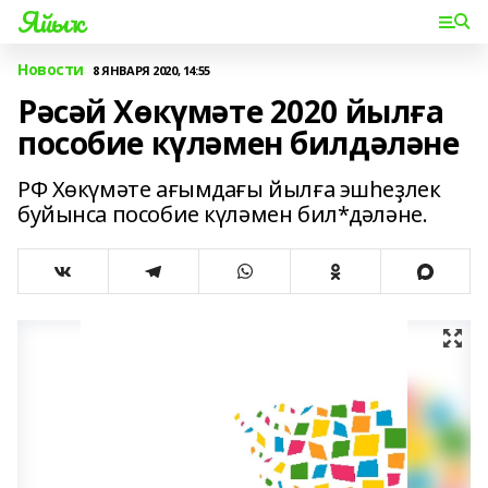
Яйыҡ
Новости
8 ЯНВАРЯ 2020, 14:55
Рәсәй Хөкүмәте 2020 йылға
пособие күләмен билдәләне
РФ Хөкүмәте ағымдағы йылға эшһеҙлек
буйынса пособие күләмен бил*дәләне.