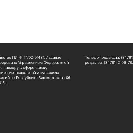
ьство ПИ № ТУ02-01481. Издание
Телефон редакции: (34791
трировано Управлением Федеральной
редактор: (34791) 2-06-79. 
о надзору в сфере связи,
ионных технологий и массовых
аций по Республике Башкортостан 06
15 г.