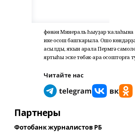
Өфөнән Минераль Һыуҙар ҡалаһына 
ике осош башҡарыла. Ошо көндәрҙә
асылды, яҡын арала Пермгә самоле
яртыһы эске төбәк-ара осошторға т
Читайте нас
Партнеры
Фотобанк журналистов РБ