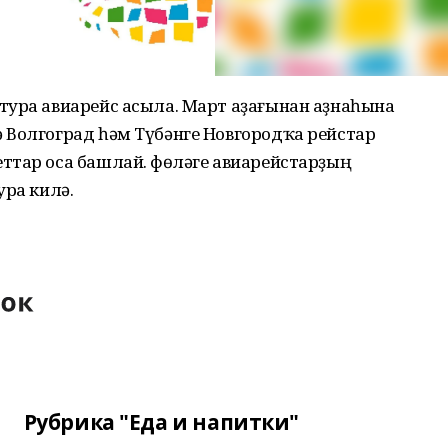
тура авиарейс асыла. Март аҙағынан аҙнаһына
 Волгоград һәм Түбәнге Новгородҡа рейстар
ттар оса башлай. Өфөләге авиарейстарҙың
ура килә.
Рубрика "Еда и напитки"