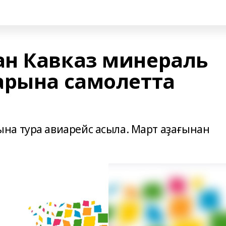
н Кавказ минераль
арына самолетта
на тура авиарейс асыла. Март аҙағынан