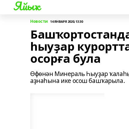
Яйыҡ
Новости
14 ЯНВАРЯ 2020, 13:30
Башҡортостанда
һыуҙар курортт
осорға була
Өфөнән Минераль Һыуҙар ҡалаһы
аҙнаһына ике осош башҡарыла.