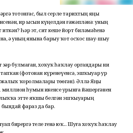
ҙләргә тотонғас, был серле тарихтың яңы
енсенән, ир ысын күңелдән ғәжәпләнә: уның
 иткән? Һәр эт, сит кеше йорт биләмәһенә
на, ә уның янына барыу ҡот осҡос шау-шыу
 эҙҙәр булмаған, хоҡуҡ һаҡлау органдары ни
 тапҡан (фотонан күренеүенсә, эшҡыуар ҙур
ужалыҡ ҡоролмалары төҙөгән). Әллә Яңы
1 миллион һумын икенсе урынға йәшергәнен
йлыҡҡа этте яҡшы белгән эшҡыуарҙың
бындай фараз да бар.
уап бирергә теле генә юҡ... Шуға хоҡуҡ һаҡлау
к.