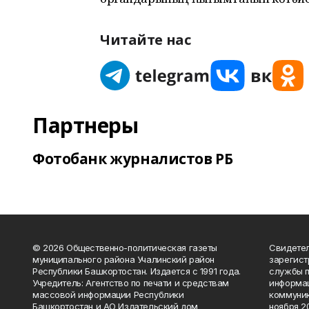
Читайте нас
Партнеры
Фотобанк журналистов РБ
© 2026 Общественно-политическая газеты
Свидетел
муниципального района Учалинский район
зарегис
Республики Башкортостан. Издается с 1991 года.
службы п
Учредитель: Агентство по печати и средствам
информац
массовой информации Республики
коммуник
Башкортостан и АО Издательский дом
ноября 20