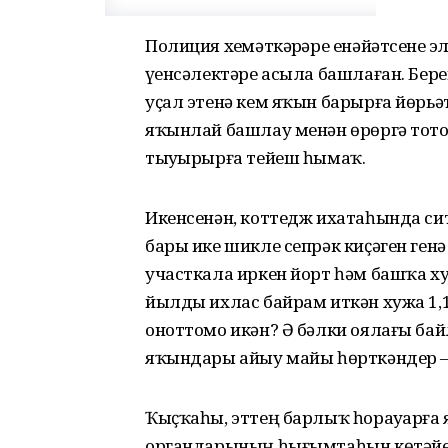
Полиция хеҙмәткәрҙәре енәйәтсене э
үҙенсәлектәре асыла башлаған. Бер
уҫал этенә кем яҡын барырға йөрьәт
яҡынлай башлау менән өрөргә тото
тыуҙырырға тейеш һымаҡ.
Икенсенән, коттедж ихатаһында сит
бары ике шикле сепрәк киҫәген генә
участкала иркен йорт һәм башҡа х
йылды ихлас байрам иткән хужа 1,
оноттомо икән? Ә бәлки оялағы ба
яҡындары айыу майы һөрткәндер – 
Ҡыҫҡаһы, эттең барлыҡ һорауҙарға я
органдарының һығымтаһын көтәйе