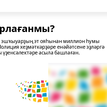
урлағанмы?
е эшҡыуарҙың эт ояһынан миллион һумы
олиция хеҙмәткәрҙәре енәйәтсене эҙләргә
ы үҙенсәлектәре асыла башлаған.