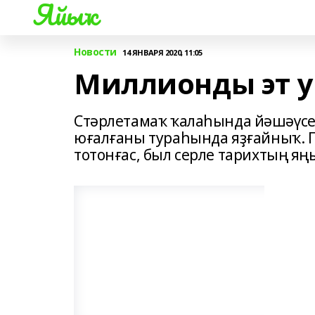
Яйыҡ
Новости
14 ЯНВАРЯ 2020, 11:05
Миллионды эт 
Стәрлетамаҡ ҡалаһында йәшәүс
юғалғаны тураһында яҙғайныҡ. П
тотонғас, был серле тарихтың яң