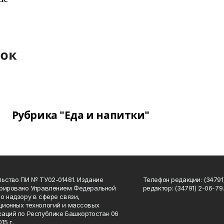
Рубрика "Еда и напитки"
ьство ПИ № ТУ02-01481. Издание
Телефон редакции: (34791
трировано Управлением Федеральной
редактор: (34791) 2-06-79. 
о надзору в сфере связи,
ионных технологий и массовых
аций по Республике Башкортостан 06
15 г.