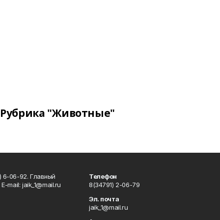
Рубрика "Животные"
) 6-06-92. Главный
Телефон
Е-mаil: jaik_1@mail.ru
8(34791) 2-06-79
Эл. почта
jaik_1@mail.ru