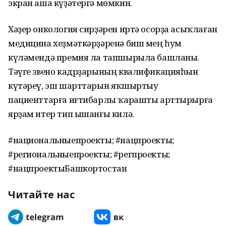
экран аша күҙәтергә мөмкин.
Хәҙер онкология сирҙәрен иртә осорҙа асыҡлаған
медицина хеҙмәткәрҙәренә биш мең һум
күләмендә премия ла тапшырыла башланы.
Тәүге звено кадрҙарының квалификацияһын
күтәреү, эш шарттарын яҡшыртыу
пациенттарға иғтибарлы ҡарашты арттырырға
ярҙам итер тип ышанғы килә.
#национальныепроекты; #нацпроекты;
#региональныепроекты; #регпроекты;
#нацпроектыБашкортостан
Читайте нас