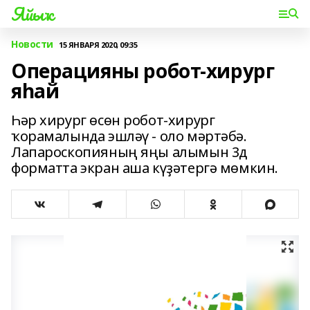
Яйыҡ
Новости
15 ЯНВАРЯ 2020, 09:35
Операцияны робот-хирург
яһай
Һәр хирург өсөн робот-хирург
ҡорамалында эшләү - оло мәртәбә.
Лапароскопияның яңы алымын 3д
форматта экран аша күҙәтергә мөмкин.