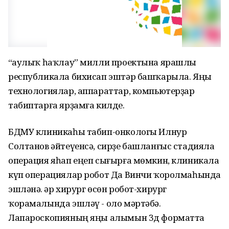
“Һаулыҡ һаҡлау” милли проектына ярашлы
республикала бихисап эштәр башҡарыла. Яңы
технологиялар, аппараттар, компьютерҙар
табиптарға ярҙамға килде.
БДМУ клиникаһы табип-онкологы Илнур
Солтанов әйтеүенсә, сирҙе башланғыс стадияла
операция яһап еңеп сығырға мөмкин, клиникала
күп операциялар робот Да Винчи ҡоролмаһында
эшләнә. Һәр хирург өсөн робот-хирург
ҡорамалында эшләү - оло мәртәбә.
Лапароскопияның яңы алымын 3д форматта