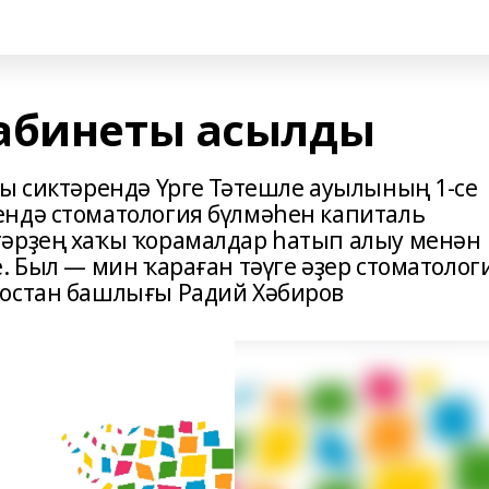
кабинеты асылды
ты сиктәрендә Үрге Тәтешле ауылының 1-се
ендә стоматология бүлмәһен капиталь
тәрҙең хаҡы ҡорамалдар һатып алыу менән
. Был — мин ҡараған тәүге әҙер стоматолог
тостан башлығы Радий Хәбиров