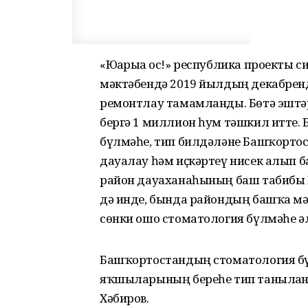
«Юғарыға ос!» республика проекты 
мәктәбендә 2019 йылдың декабрен
ремонтлау тамамланды. Бөтә эштә
бергә 1 миллион һум тәшкил итте. 
бүлмәһе, тип билдәләне Башҡорто
дауалау һәм иҫкәртеү нисек алып 
район дауаханаһының баш табибы Н
дә инде, бында райондың башҡа м
сөнки ошо стоматология бүлмәһе әл
Башҡортостандың стоматология бүл
яҡшыларының береһе тип танылған,
Хәбиров.