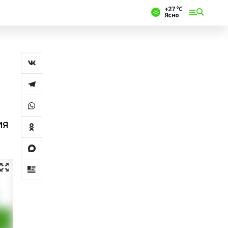
+27 °С
Ясно
ия