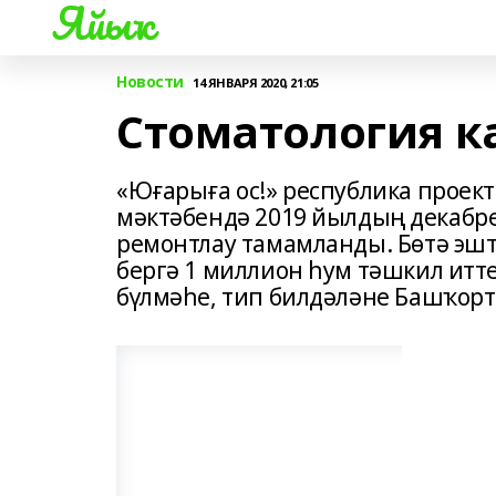
Яйыҡ
Новости
14 ЯНВАРЯ 2020, 21:05
Стоматология 
«Юғарыға ос!» республика проек
мәктәбендә 2019 йылдың декабр
ремонтлау тамамланды. Бөтә эш
бергә 1 миллион һум тәшкил итте
бүлмәһе, тип билдәләне Башҡор