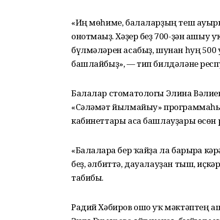
«Иң мөһиме, балаларҙың теш ауырыу
онотмағыҙ. Хәҙер беҙ 700-ҙән ашыу 
бүлмәләрен асабыҙ, шунан һуң 50
башлайбыҙ», — тип билдәләне респ
Балалар стоматологы Элина Вәлиев
«Сәләмәт йылмайыу» программаһын
кабинеттары аса башлауҙары өсөн 
«Балаларға бер ҡайҙа ла барырға к
беҙ, әлбиттә, дауалауҙан тыш, иҫкәр
табибы.
Радий Хәбиров ошо уҡ мәктәптең а