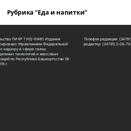
Рубрика "Еда и напитки"
ьство ПИ № ТУ02-01481. Издание
Телефон редакции: (34791
трировано Управлением Федеральной
редактор: (34791) 2-06-79. 
о надзору в сфере связи,
ионных технологий и массовых
аций по Республике Башкортостан 06
15 г.