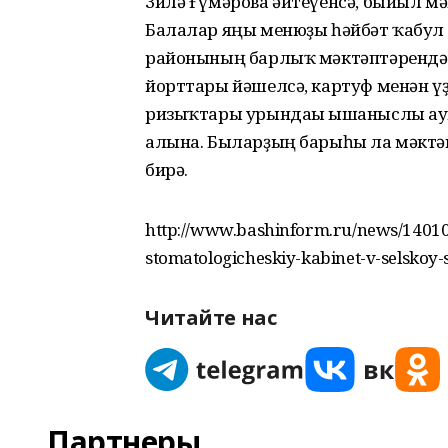
Зилә Ғүмәрова әйтеүенсә, быйыл м
Балалар яңы менюҙы һәйбәт ҡабул ит
районының барлыҡ мәктәптәрендә
йорттары йәшелсә, картуф менән үҙҙ
ризыҡтары урындағы ышаныслы ау
алына. Быларҙың барыһы ла мәктә
бирә.
http://www.bashinform.ru/news/14010
stomatologicheskiy-kabinet-v-selskoy-
Читайте нас
Партнеры