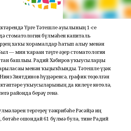
сиктәрендә Үрге Тәтешле ауылының 1-се
дә стоматология бүлмәһен капиталь
рҙең хаҡы ҡорамалдар һатып алыу менән
Был — мин ҡараған тәүге әҙер стоматология
стан башлығы. Радий Хәбиров уҡыусыларҙы
барыласағы менән ҡыҙыҡһынды. Тәтешле үҙәк
ияз Зиятдинов һүҙҙәренсә, график төҙөлгән
әктәптәре уҡыусыларының да килеүе көтөлә,
егә районда берәү генә.
мәләрен тергеҙеү тәжрибәһе Рәсәйҙә иң
 бөтәһе ошондай 61 бүлмә була, тине Радий