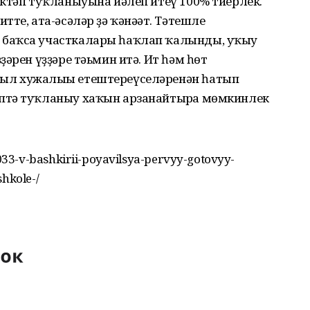
әктәп туҡланыуына йәлеп итеү 100% тиерлек.
те, ата-әсәләр ҙә ҡәнәғәт. Тәтешле
 баҡса участкалары һаҡлап ҡалынды, уҡыу
әрен үҙҙәре тәьмин итә. Ит һәм һөт
ыл хужалығы етештереүселәренән һатып
птә туҡланыу хаҡын арзанайтырға мөмкинлек
33-v-bashkirii-poyavilsya-pervyy-gotovyy-
shkole-/