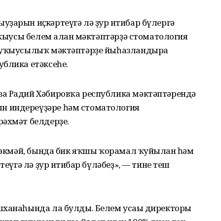
ҙарын иҫкәртеүгә лә ҙур иғтибар бүлергә
уҡыусы белем алған мәктәптәрҙә стоматология
0 уҡыусылыҡ мәктәптәрҙе йыһазландыра
ублика етәксеһе.
а Радий Хәбировҡа республика мәктәптәрендә
 индереүҙәре һәм стоматология
рәхмәт белдерҙе.
әрәкмәй, бында бик яҡшы ҡорамал ҡуйылған һәм
теүгә лә ҙур иғтибар бүләбеҙ», — тине теш
шханаһында ла булды. Белем усағы директоры