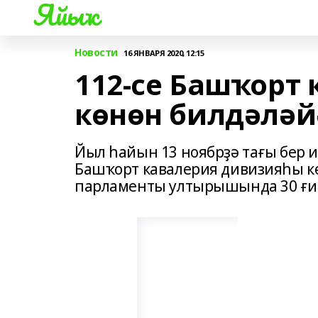
Яйыҡ
Новости
16 ЯНВАРЯ 2020, 12:15
112-се Башҡорт
көнөн билдәләй
Йыл һайын 13 ноябрҙә тағы бер и
Башҡорт кавалерия дивизияһы к
парламенты ултырышында 30 ғин