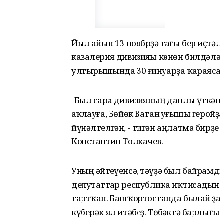
Йыл һайын 13 ноябрҙә тағы бер иҫтә
кавалерия дивизияһы көнөн билдәл
ултырышында 30 ғинуарҙа ҡараяса
-Был сара дивизияның данлы үткәне
һаҡлауға, Бөйөк Ватан һуғышы гер
йүнәлтелгән, - тигән аңлатма бир
Константин Толкачев.
Уның әйтеүенсә, тәүҙә был байрамд
депутаттар республика иҡтисадына
тартҡан. Башҡортостанда былай ҙа я
күберәк ял итәбеҙ. Төбәктә барлығ