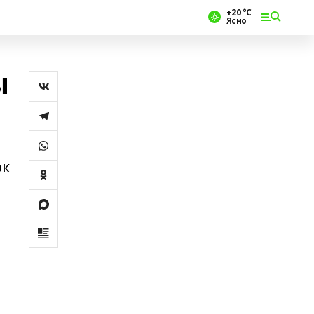
+20 °С
Ясно
ы
әк