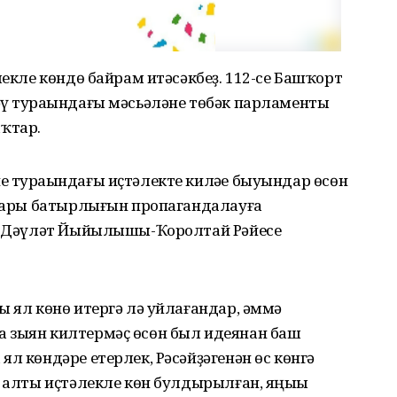
лекле көндө байрам итәсәкбеҙ. 112-се Башҡорт
әү тураһындағы мәсьәләне төбәк парламенты
ҡтар.
 тураһындағы иҫтәлекте киләһе быуындар өсөн
ойҙары батырлығын пропагандалауға
ҙе Дәүләт Йыйылышы-Ҡоролтай Рәйесе
ы ял көнө итергә лә уйлағандар, әммә
 зыян килтермәҫ өсөн был идеянан баш
л көндәре етерлек, Рәсәйҙәгенән өс көнгә
ы алты иҫтәлекле көн булдырылған, яңыһы