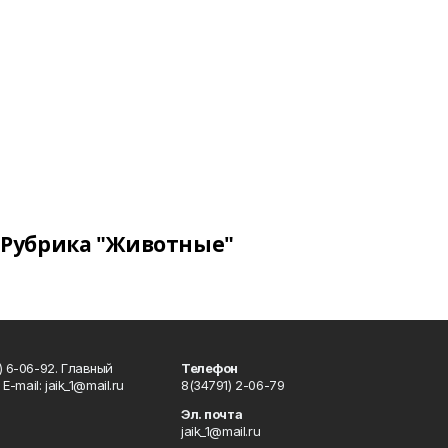
Рубрика "Животные"
) 6-06-92. Главный
Телефон
Е-mаil: jaik_1@mail.ru
8(34791) 2-06-79
Эл. почта
jaik_1@mail.ru