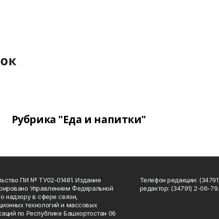
Рубрика "Еда и напитки"
ьство ПИ № ТУ02-01481. Издание
Телефон редакции: (34791
трировано Управлением Федеральной
редактор: (34791) 2-06-79. 
о надзору в сфере связи,
ионных технологий и массовых
аций по Республике Башкортостан 06