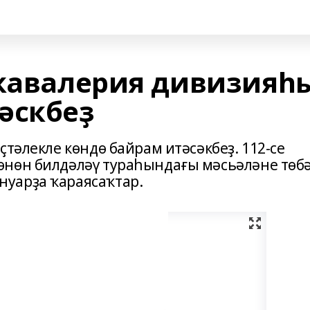
 кавалерия дивизияһ
әскбеҙ
ҫтәлекле көндө байрам итәсәкбеҙ. 112-се
өнөн билдәләү тураһындағы мәсьәләне төб
уарҙа ҡараясаҡтар.