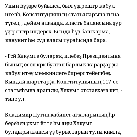
Уның һүҙҙәре буйынса, был үҙгәрештәр ҡабул
ителһә, Конституцияның статьяларына ғына
түгел, ә, дөйөм алғанда, власть балансына ҙур
үҙгәрештәр индерәсәк. Бында һүҙ башҡарма,
ҡануниәт һәм суд власы тураһында бара.
- Рәсәй Хөкүмәте булараҡ, илебеҙ Президентына
бының өсөн кәрәк булған барлыҡ ҡарарҙарҙы
ҡабул итеү мөмкинлеге бирергә тейешбеҙ.
Бындай шарттарҙа, Конституцияның 117-се
статьяһына ярашлы, Хөкүмәт отставкаға китә, -
тине ул.
Владимир Путин кабинет ағзаларының һәр
береһенә рәхмәт әйтте һәм яңы Хөкүмәт
булдырылғансы үҙ бурыстарын тулы кимәлдә