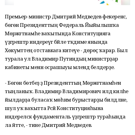
Премьер-министр Дмитрий Медведев фекеренсә,
бөгөн Президенттың Федераль Йыйылышҡа
Мөрәжәғәтнамәһе ваҡытында Конституцияға
үҙгәрештәр индереүгә бәйле тәҡдиме янында
Хөкүмәттең отставкаға китеүе - дөрөҫ ҡарар. Был
турала ул Владимир Путиндың министрҙар
кабинеты менән осрашыуы мәлендә белдерҙе.
- Бөгөн бөтәбеҙ ҙә Президенттың Мөрәжәғәтнамәһен
тыңланыҡ. Владимир Владимирович илдә киләһе
йылдарҙа буласаҡ мөһим бурыстарҙы билдәләне,
шул уҡ ваҡытта Рәсәй Конституцияһына
индереләсәк фундаменталь үҙгәрештәр тураһында
ла әйтте, - тине Дмитрий Медведев.