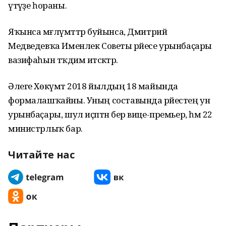
үтәүҙе һораны.
Яҡынса мәғлүмәттәр буйынса, Дмитрий
Медведевҡа Именлек Советы рәйесе урынбаҫары
вазифаһын тәҡдим итәсәктәр.
Әлеге Хөкүмәт 2018 йылдың 18 майында
формалашҡайны. Уның составында рәйестең ун
урынбаҫары, шул иҫәптән бер вице-премьер, һәм 22
министрлыҡ бар.
Читайте нас