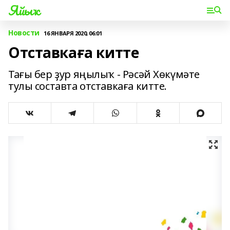
Яйыҡ
Новости
16 ЯНВАРЯ 2020, 06:01
Отставкаға китте
Тағы бер ҙур яңылыҡ - Рәсәй Хөкүмәте
тулы составта отставкаға китте.