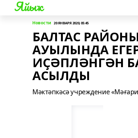
Яйыҡ
Новости
20 ЯНВАРЯ 2020, 05:45
БАЛТАС РАЙОН
АУЫЛЫНДА ЕГЕ
ИҪӘПЛӘНГӘН Б
АСЫЛДЫ
Мәктәпкәсә учреждение «Мәғари