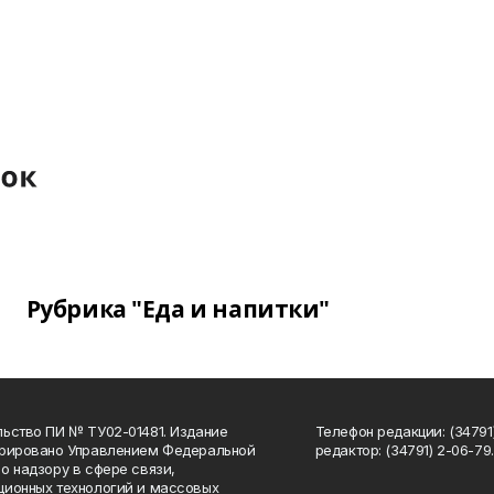
Рубрика "Еда и напитки"
ьство ПИ № ТУ02-01481. Издание
Телефон редакции: (34791
трировано Управлением Федеральной
редактор: (34791) 2-06-79. 
о надзору в сфере связи,
ионных технологий и массовых