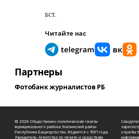
БСТ.
Читайте нас
Партнеры
Фотобанк журналистов РБ
© 2026 Общественно-политическая газеты
Свидетел
муниципального района Учалинский район
зарегис
Республики Башкортостан. Издается с 1991 года.
службы п
Учредитель: Агентство по печати и средствам
информац