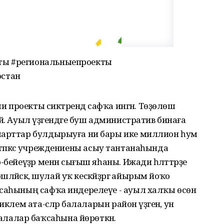
ты #региональныепроекты
остан
ли проекты сиктәрендә сафҡа ингән. Төҙөлөш
й. Ауыл үҙәгендәге буш административ бинаға
шарттар булдырыуға ни бары ике миллион һум
 Мәктәпкәсә учреждениены асыу тантанаһында
бейеүҙәр менән сығыш яһаны. Ижади һәләттәрҙе
шләйәсәк, шулай уҡ кескәйҙәргә айырым йоҡо
ҡсаһының сафҡа индерелеүе - ауыл халҡы өсөн
клем ата-әсәләр балаларын район үҙәгенә, ун
алар баҡсаһына йөрөткән.