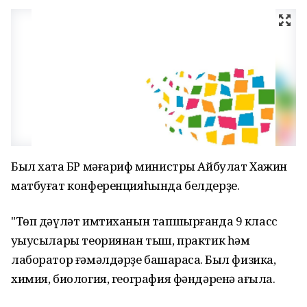
Был хаҡта БР мәғариф министры Айбулат Хажин
матбуғат конференцияһында белдерҙе.
"Төп дәүләт имтиханын тапшырғанда 9 класс
уҡыусылары теориянан тыш, практик һәм
лаборатор ғәмәлдәрҙе башҡарасаҡ. Был физика,
химия, биология, география фәндәренә ҡағыла.