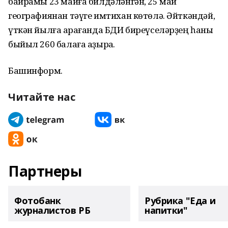
байрамы 23 майға билдәләнгән, 25 май
географиянан тәүге имтихан көтөлә. Әйткәндәй,
үткән йылға ҡарағанда БДИ биреүселәрҙең һаны
быйыл 260 балаға аҙыраҡ.
Башинформ.
Читайте нас
Партнеры
Фотобанк
Рубрика "Еда и
журналистов РБ
напитки"