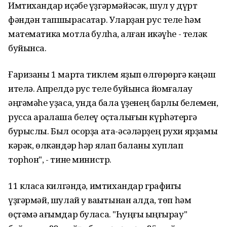
Имтихандар иҫәбе үҙгәрмәйәсәк, шул уҡ дүрт
фәндән тапшырасаҡтар. Уларҙан рус теле һәм
математика мотлаҡ булһа, ҡалған икәүһе - теләк
буйынса.
Ғаризаны 1 мартҡа тиклем яҙып өлгөрөргә кәңәш
ителә. Апрелдә рус теле буйынса йомғаҡлау
әңгәмәһе уҙасаҡ, унда бала үҙенең барлыҡ белемен,
русса аралаша белеү оҫталығын күрһәтергә
бурыслы. Был осорҙа ата-әсәләрҙең рухи ярҙамы
кәрәк, өлкәндәр һәр яҡлап баланы хуплап
торһон", - тине министр.
11 класҡа килгәндә, имтихандар графигы
үҙгәрмәй, шулай уҡ ваҡытынан алда, төп һәм
өҫтәмә ағымдар буласаҡ. "Һуңғы ҡыңғырау"