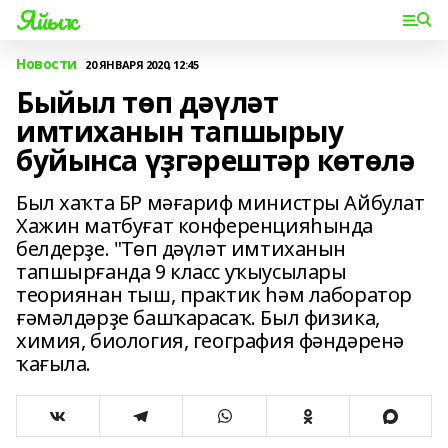
Яйыҡ
Новости
20 ЯНВАРЯ 2020, 12:45
Быйыл төп дәүләт
имтиханын тапшырыу
буйынса үҙгәрештәр көтөлә
Был хаҡта БР мәғариф министры Айбулат
Хажин матбуғат конференцияһында
белдерҙе. "Төп дәүләт имтиханын
тапшырғанда 9 класс уҡыусылары
теориянан тыш, практик һәм лаборатор
ғәмәлдәрҙе башҡарасаҡ. Был физика,
химия, биология, география фәндәренә
ҡағыла.