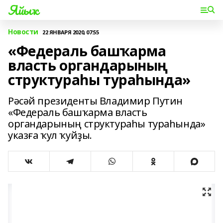
Яйыҡ
Новости
22 ЯНВАРЯ 2020, 07:55
«Федераль башҡарма
власть органдарының
структураһы тураһында»
Рәсәй президенты Владимир Путин
«Федераль башҡарма власть
органдарының структураһы тураһында»
указға ҡул ҡуйҙы.