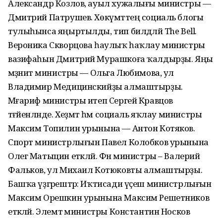
Александр Козлов, ауыл хужалығы министры —
Дмитрий Патрушев. Хөкүмәттең социаль блогы
тулыһынса яңыртылды, тип билдәләй The Bell.
Вероника Скворцова һаулыҡ һаҡлау министры
вазифаһын Дмитрий Мурашкоға ҡалдырҙы. Яңы
мәҙәниәт министры — Ольга Любимова, ул
Владимир Медицинскийҙы алмаштырҙы.
Мәғариф министры итеп Сергей Кравцов
тәғәйенләнде. Хеҙмәт һәм социаль яҡлау министры
Максим Топилин урынына — Антон Котяков.
Спорт министрлығын Павел Колобков урынына
Олег Матыцин етәкләй. Фән министры – Валерий
Фальков, ул Михаил Котюковты алмаштырҙы.
Башҡа үҙгәрештәр: Иҡтисади үҫеш министрлығын
Максим Орешкин урынына Максим Решетников
етәкләй. Элемтә министры Константин Носков