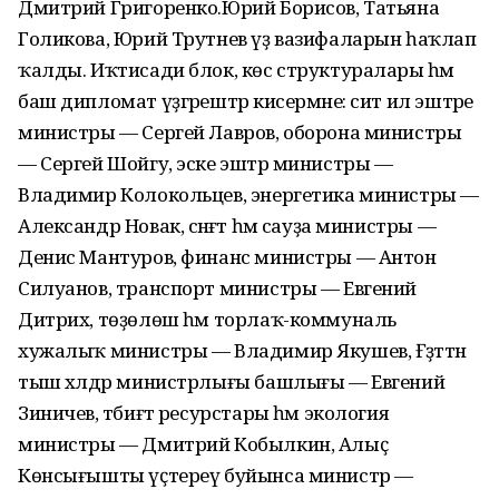
Дмитрий Григоренко.Юрий Борисов, Татьяна
Голикова, Юрий Трутнев үҙ вазифаларын һаҡлап
ҡалды. Иҡтисади блок, көс структуралары һәм
баш дипломат үҙгәрештәр кисермәне: сит ил эштәре
министры — Сергей Лавров, оборона министры
— Сергей Шойгу, эске эштәр министры —
Владимир Колокольцев, энергетика министры —
Александр Новак, сәнәғәт һәм сауҙа министры —
Денис Мантуров, финанс министры — Антон
Силуанов, транспорт министры — Евгений
Дитрих, төҙөлөш һәм торлаҡ-коммуналь
хужалыҡ министры — Владимир Якушев, Ғәҙәттән
тыш хәлдәр министрлығы башлығы — Евгений
Зиничев, тәбиғәт ресурстары һәм экология
министры — Дмитрий Кобылкин, Алыҫ
Көнсығышты үҫтереү буйынса министр —