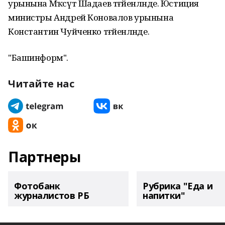
урынына Мәҡсүт Шадаев тәғәйенләнде. Юстиция
министры Андрей Коновалов урынына
Константин Чуйченко тәғәйенләнде.
"Башинформ".
Читайте нас
Партнеры
Фотобанк
Рубрика "Еда и
журналистов РБ
напитки"