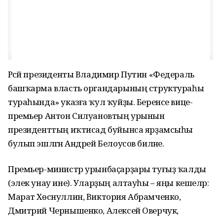
Рәсәй президенты Владимир Путин «Федераль
башҡарма власть органдарының структураһы
тураһында» указға ҡул ҡуйҙы. Беренсе вице-
премьер Антон Силуановтың урынын
президенттың иҡтисад буйынса ярҙамсыһы
булып эшләгән Андрей Белоусов биләне.
Премьер-министр урынбаҫарҙары туғыҙ ҡалды
(элек унау ине). Уларҙың алтауһы – яңы кешеләр:
Марат Хөснуллин, Виктория Абрамченко,
Дмитрий Чернышенко, Алексей Оверчук,