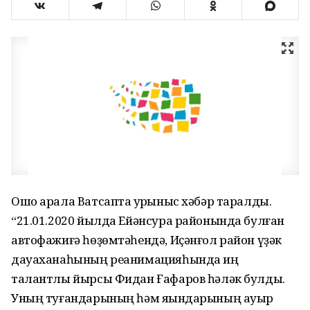
Ошо арала Ватсапта ҡурҡыныс хәбәр таралды.
“21.01.2020 йылда Ейәнсура районында булған
автофажиғә һөҙөмтәһендә, Иҫәнғол район үҙәк
дауаханаһының реанимацияһында иң
талантлы йырсы Фидан Ғафаров һәләк булды.
Уның туғандарының һәм яҡындарының ауыр