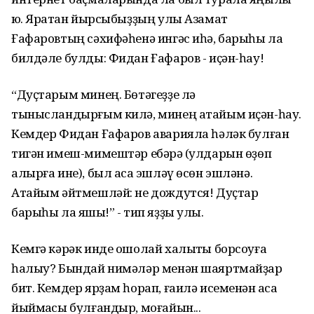
юҡ. Яратҡан йырсыбыҙҙың улы Азамат
Ғафаровтың сәхифәһенә ингәс иһә, барыһы ла
билдәле булды: Фидан Ғафаров - иҫән-һау!
“Дуҫтарым минең. Бөтәгеҙҙе лә
тынысландырғым килә, минең атайым иҫән-һау.
Кемдер Фидан Ғафаров аварияла һәләк булған
тигән имеш-мимештәр ебәрә (ҡулдарын өҙөп
алырға ине), был аҡса эшләү өсөн эшләнә.
Атайым әйтмешләй: не дождутся! Дуҫтар
барыһы ла яҡшы!” - тип яҙҙы улы.
Кемгә кәрәк инде ошолай халыҡты борсоуға
һалыу? Бындай нимәләр менән шаяртмайҙар
бит. Кемдер ярҙам һорап, ғаилә исеменән аҡса
йыймаҡсы булғандыр, моғайын...