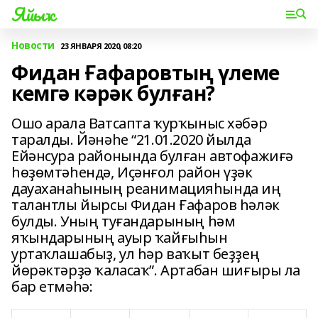
Яйыҡ
Новости
23 ЯНВАРЯ 2020, 08:20
Фидан Ғафаровтың үлеме
кемгә кәрәк булған?
Ошо арала Ватсапта ҡурҡыныс хәбәр
таралды. Йәнәһе “21.01.2020 йылда
Ейәнсура районында булған автофажиғә
һөҙөмтәһендә, Иҫәнғол район үҙәк
дауаханаһының реанимацияһында иң
талантлы йырсы Фидан Ғафаров һәләк
булды. Уның туғандарының һәм
яҡындарының ауыр ҡайғыһын
уртаҡлашабыҙ, ул һәр ваҡыт беҙҙең
йөрәктәрҙә ҡаласаҡ”. Артабан шиғыры ла
бар етмәһә: