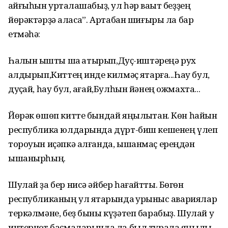
ҡайғыһын уртаҡлашабыҙ, ул һәр ваҡыт беҙҙең
йөрәктәрҙә ҡаласаҡ”. Артабан шиғыры ла бар
етмәһә:
Һалҡын ҡышты шаҡ ҡатырып,Дуҫ-иштәреңә рух
ҡалдырып,Киттең инде килмәҫ яҡтарға...Һау бул,
дуҫҡай, һау бул, ағай,Булһын йәнең ожмахта...
Йөрәк өшөп китте бындай яңылыҡтан. Көн һайын
республика юлдарында дүрт-биш кешенең үлеп
тороуын иҫәпкә алғанда, ышанмаҫ ереңдән
ышанырһың.
Шулай ҙа бер нисә әйбер һағайтты. Бөгөн
республиканың ул яҡтарында ҡурҡыныс авариялар
теркәлмәне, беҙ быны күҙәтеп барабыҙ. Шулай уҡ
интернет баҫмаларында ла был турала яңылыҡ