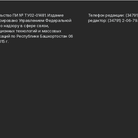
ьство ПИ № ТУ02-01481. Издание
Телефон редакции: (34791
трировано Управлением Федеральной
редактор: (34791) 2-06-79. 
о надзору в сфере связи,
ионных технологий и массовых
аций по Республике Башкортостан 06
15 г.