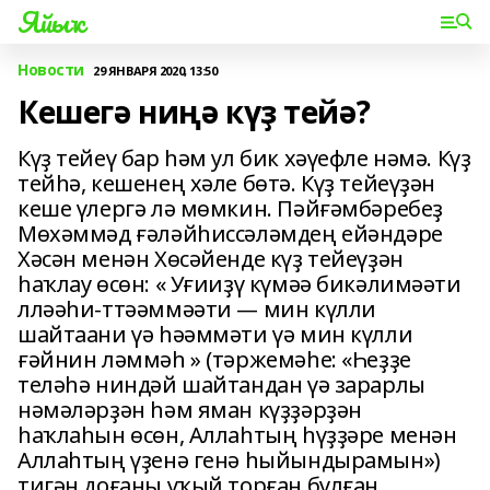
Яйыҡ
Новости
29 ЯНВАРЯ 2020, 13:50
Кешегә ниңә күҙ тейә?
Күҙ тейеү бар һәм ул бик хәүефле нәмә. Күҙ
тейһә, кешенең хәле бөтә. Күҙ тейеүҙән
кеше үлергә лә мөмкин. Пәйғәмбәребеҙ
Мөхәммәд ғәләйһиссәләмдең ейәндәре
Хәсән менән Хөсәйенде күҙ тейеүҙән
һаҡлау өсөн: « Уғииҙү күмәә бикәлимәәти
лләәһи-ттәәммәәти — мин күлли
шайтаани үә һәәммәти үә мин күлли
ғәйнин ләммәһ » (тәржемәһе: «Һеҙҙе
теләһә ниндәй шайтандан үә зарарлы
нәмәләрҙән һәм яман күҙҙәрҙән
һаҡлаһын өсөн, Аллаһтың һүҙҙәре менән
Аллаһтың үҙенә генә һыйындырамын»)
тигән доғаны уҡый торған булған.