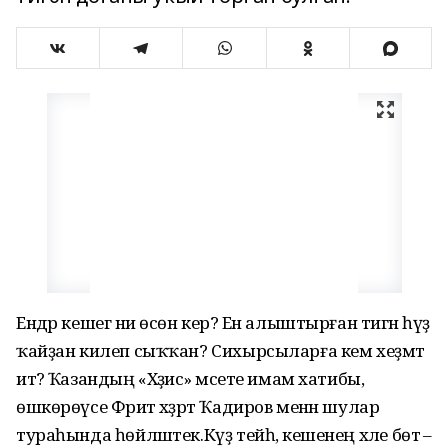
Ендәр кешегә ни өсөн керә? Ен алыштырған тигән һүҙ
ҡайҙан килеп сыҡҡан? Сихырсыларға кем хеҙмәт
итә? Ҡазандың «Хәҙисә» мәсете имам хатибы,
өшкөрөүсе Фәрит хәҙрәт Ҡадиров менән шулар
тураһында һөйләштек.Күҙ тейһә, кешенең хәле бөтә –