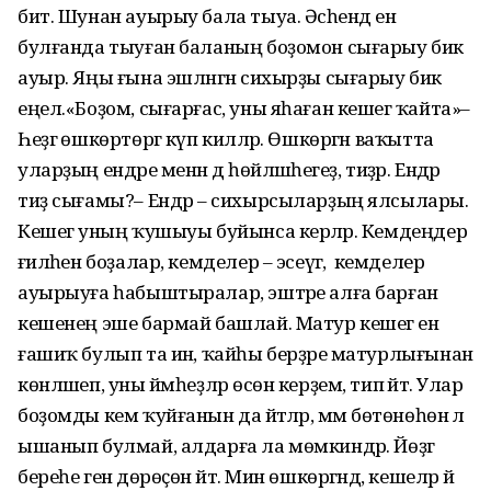
бит. Шунан ауырыу бала тыуа. Әсәһендә ен
булғанда тыуған баланың боҙомон сығарыу бик
ауыр. Яңы ғына эшләнгән сихырҙы сығарыу бик
еңел.«Боҙом, сығарғас, уны яһаған кешегә ҡайта»–
Һеҙгә өшкөртөргә күп киләләр. Өшкөргән ваҡытта
уларҙың ендәре менән дә һөйләшәһегеҙ, тиҙәр. Ендәр
тиҙ сығамы?– Ендәр – сихырсыларҙың ялсылары.
Кешегә уның ҡушыуы буйынса керәләр. Кемдеңдер
ғәиләһен боҙалар, кемделер – эсеүгә, ә кемделер
ауырыуға һабыштыралар, эштәре алға барған
кешенең эше бармай башлай. Матур кешегә ен
ғашиҡ булып та инә, ҡайһы берҙәре матурлығынан
көнләшеп, уны йәмһеҙләр өсөн керҙем, тип әйтә. Улар
боҙомды кем ҡуйғанын да әйтәләр, әммә бөтөнөһөнә лә
ышанып булмай, алдарға ла мөмкиндәр. Йөҙгә
береһе генә дөрөҫөн әйтә. Мин өшкөргәндә, кешеләр йә