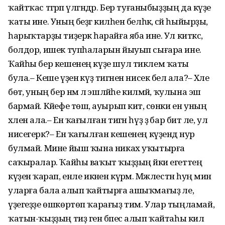
ҡайтҡас тәгәрәп үлгәндәр. Бер туғаныбыҙҙың да күҙе
ҡаты ине. Уның беҙгә киләһен белһәк, әсәй һыйырҙы,
һарыҡтарҙы тиҙерәк һарайға яба ине. Ул киткәс,
болдор, ишек тупһаларын йыуып сығара ине.
Ҡайһы бер кешенең күҙе шул тиклем ҡаты
була.– Кеше үҙенә күҙ тигәнен нисек белә ала?– Хәле
бөтә, уның бер нәмә лә эшләйһе килмәй, ҡулына эш
бармай. Кәйефе төшә, ауырып китә, сөнки ен уның
хәлен ала.– Ен ҡағылған тигән һүҙ ҙә бар бит әле, ул
нисегерәк?– Ен ҡағылған кешенең күҙендә нур
булмай. Мине йыш ҡына никах уҡытырға
саҡыралар. Ҡайһы ваҡыт ҡыҙҙың йәки егеттең
күҙенә ҡарап, енле икәнен күрәм. Мәжлестән һуң мин
уларға бала алып ҡайтырға ашыҡмағыҙ әле,
үҙегеҙҙе өшкөртөп ҡарағыҙ тим. Улар тыңламай,
ҡатын-ҡыҙҙың тиҙ генә бәпес алып ҡайтаһы килә