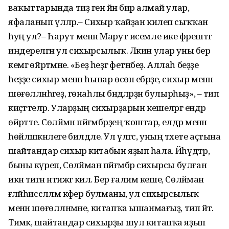
ваҡыттарында тиҙ генә йән бирә алмай улар,
яфаланып үләләр.– Сихыр ҡайҙан килеп сыҡҡан
һуң ул?– Һарут менән Марут исемле ике фәрештәгә
иңдерелгән ул сихырсылыҡ. Ләкин улар уны бер
кемгә өйрәтмәне. «Беҙ һеҙгә фетнәбеҙ. Аллаһ беҙҙе
һеҙҙе сихыр менән һынар өсөн ебәрҙе, сихыр менән
шөғөлләнһәгеҙ, гөнаһлы бәндәләрҙән булырһыҙ», – тип
киҫәттеләр. Уларҙың сихырҙарын кешеләргә ендәр
өйрәтте. Сөләймән пәйғәмбәрҙең ҡоштар, елдәр менән
һөйләшкәнлеге билдәле. Ул үлгәс, уның тәхете аҫтына
шайтандар сихыр китабын яҙып һала. Йәһүдтәр,
быны күреп, Сөләйман пәйғәмбәр сихырсы булған
икән тигән нәтижәгә килә. Бер ғалим кеше, Сөләйман
ғәләйһиссәлләм кәфер булманы, ул сихырсылыҡ
менән шөғөлләнмәне, китапҡа ышанмағыҙ, тип әйтә.
Тимәк, шайтандар сихырҙы шул китапҡа яҙып