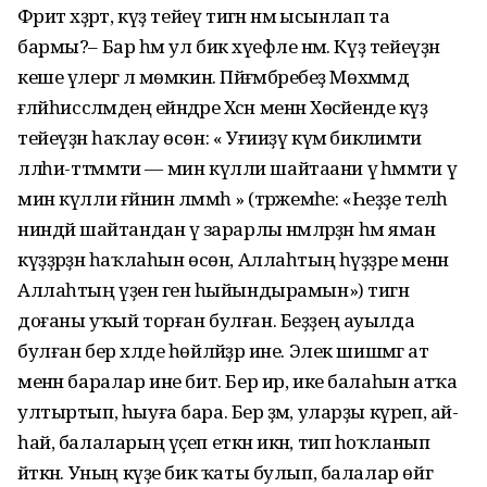
Фәрит хәҙрәт, күҙ тейеү тигән нәмә ысынлап та
бармы?– Бар һәм ул бик хәүефле нәмә. Күҙ тейеүҙән
кеше үлергә лә мөмкин. Пәйғәмбәребеҙ Мөхәммәд
ғәләйһиссәләмдең ейәндәре Хәсән менән Хөсәйенде күҙ
тейеүҙән һаҡлау өсөн: « Уғииҙү күмәә бикәлимәәти
лләәһи-ттәәммәәти — мин күлли шайтаани үә һәәммәти үә
мин күлли ғәйнин ләммәһ » (тәржемәһе: «Һеҙҙе теләһә
ниндәй шайтандан үә зарарлы нәмәләрҙән һәм яман
күҙҙәрҙән һаҡлаһын өсөн, Аллаһтың һүҙҙәре менән
Аллаһтың үҙенә генә һыйындырамын») тигән
доғаны уҡый торған булған. Беҙҙең ауылда
булған бер хәлде һөйләйҙәр ине. Элек шишмәгә ат
менән баралар ине бит. Бер ир, ике балаһын атҡа
ултыртып, һыуға бара. Бер әҙәм, уларҙы күреп, ай-
һай, балаларың үҫеп еткән икән, тип һоҡланып
әйткән. Уның күҙе бик ҡаты булып, балалар өйгә