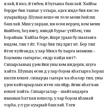
илай, йә көлә, йә тибенә, йә һуғыша башлай. Ҡайһы
берҙәре бик тыныс ултыра, аҙаҡ инде бик көслө
ауырыйҙар. Шунан кеше ен теле менән һөйләшә
башлай. Мин уларҙан, ни өсөн керҙең, кем менән
йәшәйһең, һеҙ нисәү, ниндәй бурыс үтәйһең, тип
һорайым. Ҡайһы бере, йәшәргә урын булмағанға
индем, тип тә әйтә. Улар бик тиҙ хәрәкәт итә. Бер тип
әйтеп ҡуйғанда, улар Мәккәлә булырға мөмкин.–
Боҙомны сығарғас, ендәр ҡайҙа китә?–
Сихырсының үҙенә йәки уны кем индергән, шуға
ҡайта. Шуның өсөн дә улар боҙом яһатырға һорап
килгән кешегә, сихырҙы сығара ҡалһалар тип, уны
үҙенә ҡайтарырлыҡ итеп эшләйҙәр, йәғни яһатҡан
кешегә ҡайта. Сихырсылар – шайтандарға
иманын һатҡан кешеләр, улар боҙом яһамай
торһа, ул үҙе ауырый башлай. Үлгән