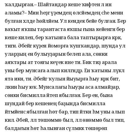
ҡалдырған.– Шайтандар кеше ҡиәфәтенә лә инә
аламы?– Мин һеҙгә үҙемдең өләсәйемдең әсәһе менән
булған хәлде һөйләйем. Ул кендек әбейе булған. Бер
ваҡыт яҡшы тарантаста яҡшы ғына кейенгән бер
кеше килеп, бер ҡатынға бала таптырырға кәрәк,
тигән. Әбейгә күҙен йоморға ҡушҡандар, шунда ул
уларҙың ен булыуҙарын белеп ала, сөнки
аяҡтары ат тояғы кеүек ине ти. Бик тиҙ арала
уны бер мунсаға алып килгәндәр. Ен ҡатыны ләүкәлә
ята икән, ти. Әбейгә ҡулын йыуырға һыу кәрәк бит,
ләкин һыу юҡ. Мунсалағы һыуҙы аса алмайҙар,
сөнки бисмилла әйтеп ябылған. Бер ен, бына
шундай бер кешенең баҙында бисмилла
әйтмәйенсә ябылған һөт бар, тип әйткән һәм уны алып
килә. Әбей, әллә төшөммө был, әллә өнөммө был тип,
балдағын һөт һалынған сүлмәккә төшөрөп