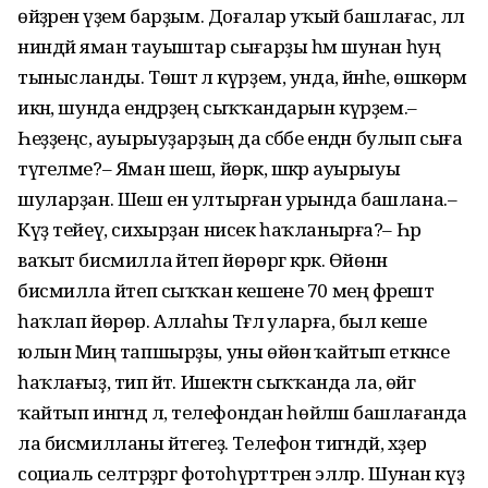
өйҙәренә үҙем барҙым. Доғалар уҡый башлағас, әллә
ниндәй яман тауыштар сығарҙы һәм шунан һуң
тынысланды. Төштә лә күрҙем, унда, йәнәһе, өшкөрәм
икән, шунда ендәрҙең сыҡҡандарын күрҙем.–
Һеҙҙеңсә, ауырыуҙарҙың да сәбәбе ендән булып сыға
түгелме?– Яман шеш, йөрәк, шәкәр ауырыуы
шуларҙан. Шеш ен ултырған урында башлана.–
Күҙ тейеү, сихырҙан нисек һаҡланырға?– Һәр
ваҡыт бисмилла әйтеп йөрөргә кәрәк. Өйөнән
бисмилла әйтеп сыҡҡан кешене 70 мең фәрештә
һаҡлап йөрөр. Аллаһы Тәғәлә уларға, был кеше
юлын Миңә тапшырҙы, уны өйөнә ҡайтып еткәнсе
һаҡлағыҙ, тип әйтә. Ишектән сыҡҡанда ла, өйгә
ҡайтып ингәндә лә, телефондан һөйләшә башлағанда
ла бисмилланы әйтегеҙ. Телефон тигәндәй, хәҙер
социаль селтәрҙәргә фотоһүрәттәрен эләләр. Шунан күҙ