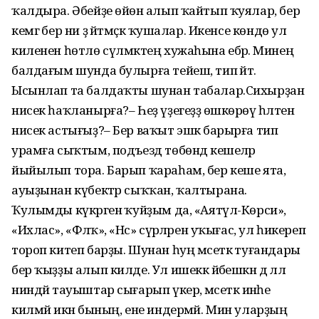
ҡалдыра. Әбейҙе өйөнә алып ҡайтып ҡуялар, бер
кемгә бер ни ҙә әйтмәҫкә ҡушалар. Икенсе көндө ул
киленен һөтлө сүлмәктең хужаһына ебәрә. Минең
балдағым шунда булырға тейеш, тип әйтә.
Ысынлап та балдаҡты шунан табалар.Сихырҙан
нисек һаҡланырға?– Һеҙ үҙегеҙҙә өшкөрөү һәләтен
нисек астығыҙ?– Бер ваҡыт эшкә барырға тип
урамға сыҡтым, подъезд төбөндә кешеләр
йыйылып тора. Барып ҡараһам, бер кеше ята,
ауыҙынан күбектәр сыҡҡан, ҡалтырана.
Ҡулымды күкрәгенә ҡуйҙым да, «Аятүл-Көрси»,
«Ихлас», «Фәләҡ», «Нәс» сүрәләрен уҡығас, ул һикереп
тороп китеп барҙы. Шунан һуң мәсеткә туғандары
бер ҡыҙҙы алып килде. Ул ишеккә йәбешкән дә әллә
ниндәй тауыштар сығарып үкерә, мәсеткә инәһе
килмәй икән бының, ене индермәй. Мин уларҙың