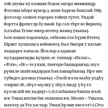
тейә, шуны ҡулланып боҙом эшләргә мөмкиндәр.
Фотоны ҡәбергә күмәләр ҙә, кеше һарғая башлай. Өйҙә
фотолар эленеп торорға тейеш түгел. Ундай
йортта фәрештәләр булмай. Һәр саҡ тәһәрәтле йөрөгөҙ,
Аллаһы Тәғәләне зекер итегеҙ, намаҙ уҡығыҙ.
Һоҡланып ҡарағанда, сөбханалла һүҙен әйтегеҙ.
Шәриғәт ҡушҡанса кейенегеҙ, был бигерәк тә ҡатын-
ҡыҙҙарға ҡағыла. Йоҡлар алдынан
ҡулдарығыҙҙы күтәреп, өс тапҡыр «Ихлас»,
«Фәләҡ», «Нәс»-те уҡып, тәнегеҙҙе һыпырығыҙ, шул
рәүешле шайтандарҙан һаҡланырһығыҙ. Иртә-кис
түбәндәге доғаны уҡығыҙ: «Ләә иләәһә иллалааһу үәхдәһү
ләә шәрикә ләәһ, ләһүл-мүлкү үә ләһүл-хәмдү үә һүә ғәләә
күлли шәй-иң ҡадир!» («Аллаһынан башҡа илаһ
юҡ. Уның иптәше һәм оҡшашы юҡ. Мөлкәт – Уныҡы,
маҡтау ҙа Уға хастыр. Уның һәр нәмәгә көсө етә!»).(Эта