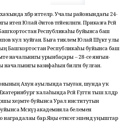
 хаҡында хәбәр иттеләр. Учалы районындағы 24-
 итеп Юлай Әитов тәғәйенләнгән. Приказға Рәсәй
ың Башҡортостан Республикаһы буйынса баш
ов ҡул ҡуйған. Быға тиклем Юлай Шәүкәт улы
ығының Башҡортостан Республикаһы буйынса баш
әте начальнигы урынбаҫары – 28-се янғын-
 начальнигы вазифаһын биләгән булған.
онының Ахун ауылында тыуған, шунда уҡ
атеринбург ҡалаһында Рәсәй Ғәҙәттән тыш хәлдәр
ршы хеҙмәте буйынса Урал институтын
уйынса Мәскәүҙә академияла белемен
 наградалаы бар.Яңы етәксегә эшендә уңыштар