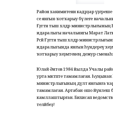
Район хакимиәтенән кадрҙар үҙгәреше
се янғын-ҡотҡарыу бүлеге начальнигы
Ғәҙәттән тыш хәлдәр министрлығын
идаралығы начальнигы Марат Латип
Рәсәй Ғәҙәттән тыш хәлдәр министрл
идаралығында янғын һүндереү хеҙм
ҡотҡарыу хеҙмәтенең дежур сменаһы
Юлай Әитов 1984 йылда Учалы рай
урта мәктәпте тамамлаған. Һуңынан Ек
министрлығының дәүләт янғынға ҡа
тамамлаған. Артабан ошо йүнәлеш б
камллаштырған. Бихисап ведомство
теләйбеҙ!