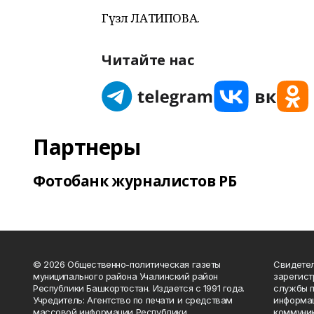
Гүзәл ЛАТИПОВА.
Читайте нас
Партнеры
Фотобанк журналистов РБ
© 2026 Общественно-политическая газеты
Свидетел
муниципального района Учалинский район
зарегис
Республики Башкортостан. Издается с 1991 года.
службы п
Учредитель: Агентство по печати и средствам
информац
массовой информации Республики
коммуник