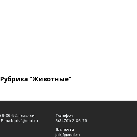
Рубрика "Животные"
) 6-06-92. Главный
Телефон
Е-mаil: jaik_1@mail.ru
8(34791) 2-06-79
Эл. почта
jaik_1@mail.ru