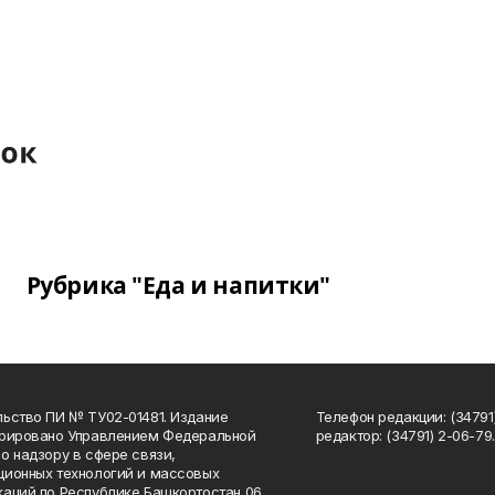
Рубрика "Еда и напитки"
ьство ПИ № ТУ02-01481. Издание
Телефон редакции: (34791
трировано Управлением Федеральной
редактор: (34791) 2-06-79. 
о надзору в сфере связи,
ионных технологий и массовых
аций по Республике Башкортостан 06