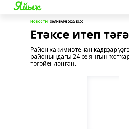
Яйыҡ
Новости
30 ЯНВАРЯ 2020, 13:00
Етәксе итеп тәғ
Район хакимиәтенән кадрҙар үҙг
районындағы 24-се янғын-ҡотҡа
тәғәйенләнгән.