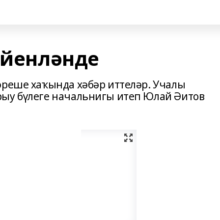
әйенләнде
әреше хаҡында хәбәр иттеләр. Учалы
рыу бүлеге начальнигы итеп Юлай Әитов