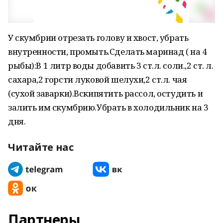
У скумбрии отрезать голову и хвост, убрать
внутренности, промыть.Сделать маринад ( на 4
рыбы):В 1 литр воды добавить 3 ст.л. соли.,2 ст. л.
сахара,2 горсти луковой шелухи,2 ст.л. чая
(сухой заварки).Вскипятить рассол, остудить и
залить им скумбрию.Убрать в холодильник на 3
дня.
Читайте нас
Партнеры