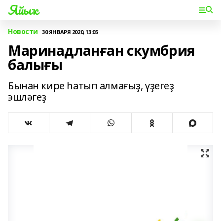
Яйыҡ
Новости
30 ЯНВАРЯ 2020, 13:05
Маринадланған скумбрия
балығы
Бынан кире һатып алмағыҙ, үҙегеҙ
эшләгеҙ