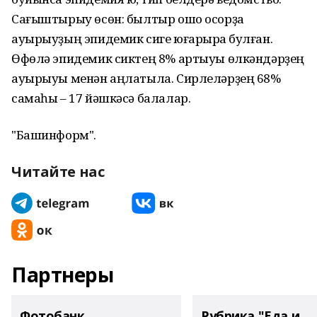
Сағыштырыу өсөн: былтыр ошо осорҙа
ауырыуҙың эпидемик сиге юғарыраҡ булған.
Өфөлә эпидемик сиктең 8% артыуы өлкәндәрҙең
ауырыуы менән аңлатыла. Сирлеләрҙең 68%
самаһы – 17 йәшкәсә балалар.
"Башинформ".
Читайте нас
Партнеры
Фотобанк
Рубрика "Еда и