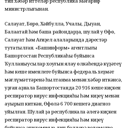
тип хәбәр иттеләр республика Мәғариф
министрлығынан.
Салауат, Бөрө, Хәйбулла, Учалы, Дыуан,
Балаҡатай һәм башҡа райондарҙа, шулай уҡ Өфө,
Салауат һәм Ағиҙел ҡалаларында дәрестәр
туҡтатылған. «Башинформ» агентлығы
Башҡортостан Республикаһы буйынса
Ҡулланыусылар хоҡуғын яҡлау өлкәһендә күҙәтеү
һәм кеше именлеге буйынса федераль хеҙмәт
мәғлүмәттәренә һылтанма менән хәбәр иткәнсә,
уҙған аҙнала Башҡортостанда 20 916 кеше киҫкен
респиратор вирус инфекцияһы һәм киҙеү менән
ауырып киткән, Өфөлә 6 700 кешегә диагноз
ҡуйылған. Шулай ҙа республикала әлегә киҫкен
респиратор вирус инфекцияһы һәм киҙеү
буйынса эпидемия юҡ, тип белдерә ведомство.