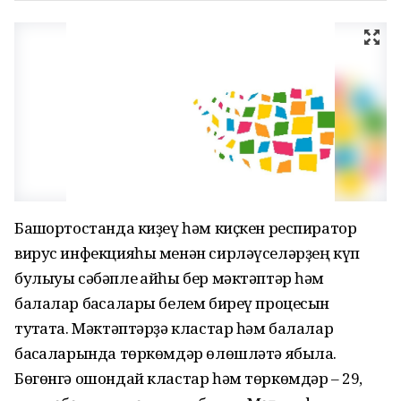
Башҡортостанда киҙеү һәм киҫкен респиратор
вирус инфекцияһы менән сирләүселәрҙең күп
булыуы сәбәпле ҡайһы бер мәктәптәр һәм
балалар баҡсалары белем биреү процесын
туҡтата. Мәктәптәрҙә кластар һәм балалар
баҡсаларында төркөмдәр өлөшләтә ябыла.
Бөгөнгә ошондай кластар һәм төркөмдәр – 29,