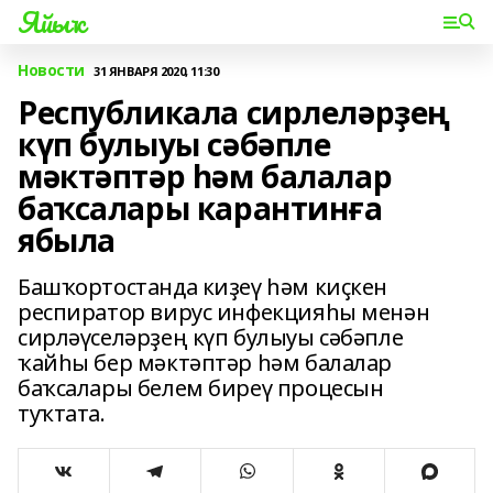
Яйыҡ
Новости
31 ЯНВАРЯ 2020, 11:30
Республикала сирлеләрҙең
күп булыуы сәбәпле
мәктәптәр һәм балалар
баҡсалары карантинға
ябыла
Башҡортостанда киҙеү һәм киҫкен
респиратор вирус инфекцияһы менән
сирләүселәрҙең күп булыуы сәбәпле
ҡайһы бер мәктәптәр һәм балалар
баҡсалары белем биреү процесын
туҡтата.