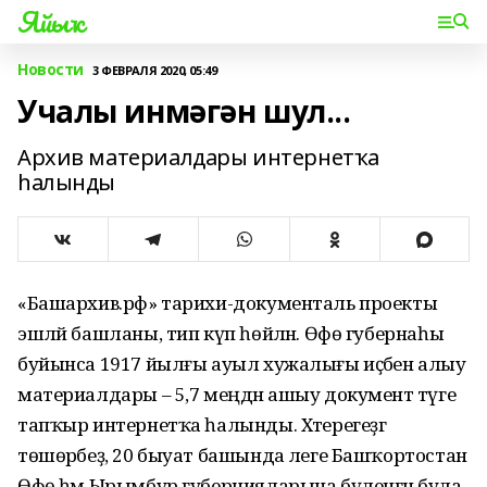
Яйыҡ
Новости
3 ФЕВРАЛЯ 2020, 05:49
Учалы инмәгән шул...
Архив материалдары интернетҡа
һалынды
«Башархив.рф» тарихи-документаль проекты
эшләй башланы, тип күп һөйләнә. Өфө губернаһы
буйынса 1917 йылғы ауыл хужалығы иҫәбен алыу
материалдары – 5,7 меңдән ашыу документ тәүге
тапҡыр интернетҡа һалынды. Хәтерегеҙгә
төшөрәбеҙ, 20 быуат башында әлеге Башҡортостан
Өфө һәм Ырымбур губернияларына бүленгән була.