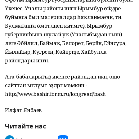
Үкенес, Учалы районы ингән Ырымбур өйәҙҙәре
буйынса был материалдар һаҡланмаған, ти.
Булмағанға өмөтләнеп китмәгеҙ. Ырымбур
губернияһына шулай уҡ (Учалыбыҙҙан тыш)
әлеге Әбйәлил, Баймаҡ, Белорет, Бөрйән, Ейәнсура,
Йылайыр, Күгәрсен, Көйөргәҙе, Хайбулла
райондары ингән.
Ата-бабаларығыҙ икенсе райондан икән, ошо
сайттан мәғлүмәт эҙләргә мөмкин -
http://www.bashinform.ru/longread/bash
Илфат Янбаев
Читайте нас