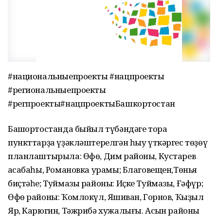
#национальныепроекты #нацпроекты
#региональныепроекты
#регпроекты#нацпроектыБашкортостан
Башҡортостанда быйыл түбәндәге тораҡ
пункттарҙа үҙәкләштерелгән һыу үткәргес төҙөү
планлаштырыла: Өфө, Дим районы, Кустарев
ҡасабаһы, Романовка урамы; Благовещен,Төньяҡ
биҫтәһе; Туймазы районы: Иҫке Туймазы, Ғәфүр;
Өфө районы: Ҡомлокүл, Яҡшиван, Горнов, Ҡыҙыл
Яр, Карюгин, Тәжрибә хужалығы. Асҡын районы