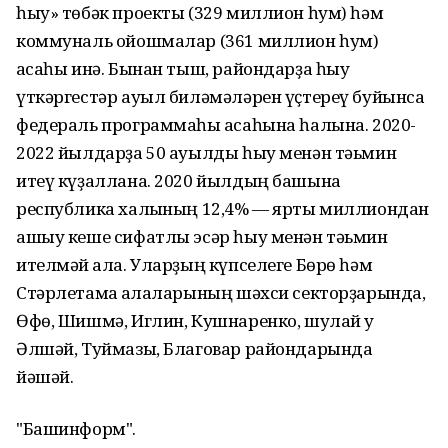
һыу» төбәк проекты (329 миллион һум) һәм
коммуналь ойошмалар (361 миллион һум)
аҡсаһы инә. Бынан тыш, райондарҙа һыу
үткәргестәр ауыл биләмәләрен үҫтереү буйынса
федераль программаһы аҡсаһына һалына. 2020-
2022 йылдарҙа 50 ауылды һыу менән тәьмин
итеү күҙаллана. 2020 йылдың башына
республика халҡының 12,4% — ярты миллиондан
ашыу кеше сифатлы эсәр һыу менән тәьмин
ителмәй ҡала. Уларҙың күпселеге Бөрө һәм
Стәрлетамаҡ ҡалаларының шәхси секторҙарында,
Өфө, Шишмә, Иглин, Кушнаренко, шулай уҡ
Әлшәй, Туймазы, Благовар райондарында
йәшәй.
"Башинформ".