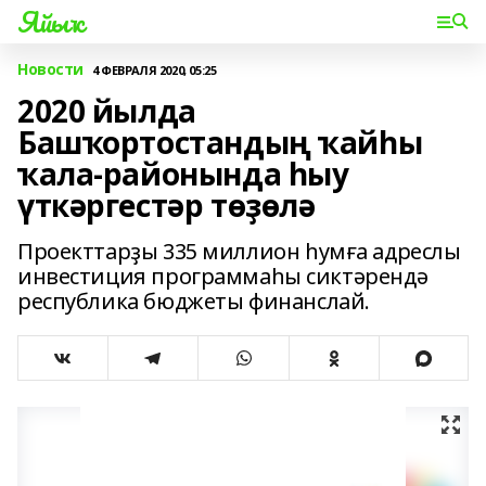
Яйыҡ
Новости
4 ФЕВРАЛЯ 2020, 05:25
2020 йылда
Башҡортостандың ҡайһы
ҡала-районында һыу
үткәргестәр төҙөлә
Проекттарҙы 335 миллион һумға адреслы
инвестиция программаһы сиктәрендә
республика бюджеты финанслай.