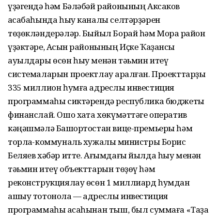
үҙәгендә һәм Бәләбәй районының Аксаков
ҡасабаһында һыу каналы селтәрҙәрен
төҙөкләндерәләр. Быйыл Борай һәм Мораҡ район
үҙәктәре, Асҡын районының Иҫке Ҡаҙансы
ауылдары өсөн һыу менән тәьмин итеү
системаларын проектлау ҡаралған. Проекттарҙы
335 миллион һумға адреслы инвестиция
программаһы сиктәрендә республика бюджеты
финанслай. Ошо хаҡта хөкүмәттәге оператив
кәңәшмәлә Башҡортостан вице-премьеры һәм
торлаҡ-коммуналь хужалыҡ министры Борис
Беляев хәбәр итте. Ағымдағы йылда һыу менән
тәьмин итеү объекттарын төҙөү һәм
реконструкциялау өсөн 1 миллиард һумдан
ашыу тотонола — адреслы инвестиция
программаһы аҡсаһынан тыш, был суммаға «Таҙа