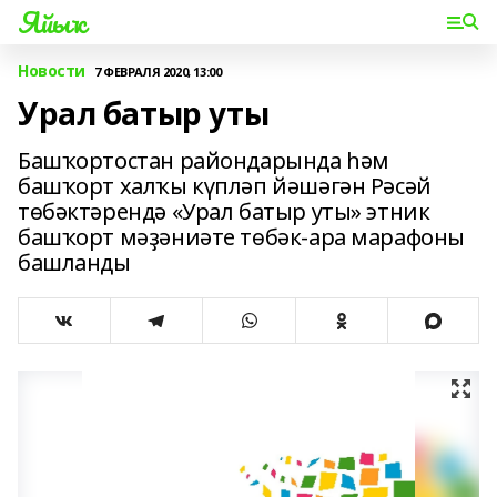
Яйыҡ
Новости
7 ФЕВРАЛЯ 2020, 13:00
Урал батыр уты
Башҡортостан райондарында һәм
башҡорт халҡы күпләп йәшәгән Рәсәй
төбәктәрендә «Урал батыр уты» этник
башҡорт мәҙәниәте төбәк-ара марафоны
башланды