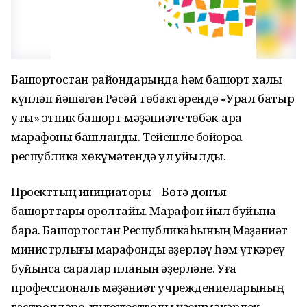
Башҡортостан райондарында һәм башҡорт халҡы
күпләп йәшәгән Рәсәй төбәктәрендә «Урал батыр
уты» этник башҡорт мәҙәниәте төбәк-ара
марафоны башланды. Тейешле бойороҡҡа
республика хөкүмәтендә ҡул ҡуйылды.
Проекттың инициаторы – Бөтә донъя
башҡорттары ҡоролтайы. Марафон йыл буйына
бара. Башҡортостан Республикаһының Мәҙәниәт
министрлығы марафонды әҙерләү һәм үткәреү
буйынса саралар планын әҙерләне. Уға
профессиональ мәҙәниәт учреждениеларының
гастролдәре, художестволы үҙешмәкәрлек