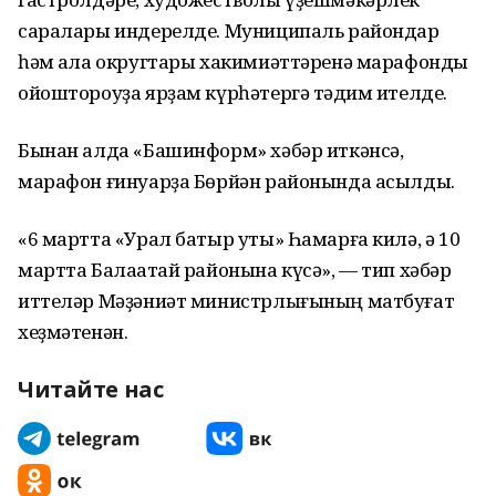
саралары индерелде. Муниципаль райондар
һәм ҡала округтары хакимиәттәренә марафонды
ойоштороуҙа ярҙам күрһәтергә тәҡдим ителде.
Бынан алда «Башинформ» хәбәр иткәнсә,
марафон ғинуарҙа Бөрйән районында асылды.
«6 мартта «Урал батыр уты» Һамарға килә, ә 10
мартта Балаҡатай районына күсә», — тип хәбәр
иттеләр Мәҙәниәт министрлығының матбуғат
хеҙмәтенән.
Читайте нас