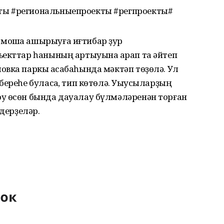
ты #региональныепроекты #регпроекты#
мошҡа ашырыуға иғтибар ҙур
ъекттар һанының артыуына ҡарап та әйтеп
вка паркы ҡасабаһында мәктәп төҙөлә. Ул
ереһе буласаҡ, тип көтөлә. Уҡыусыларҙың
у өсөн бында дауалау бүлмәләренән торған
лдерҙеләр.