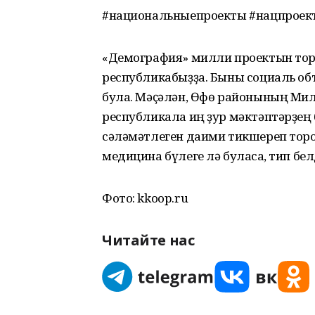
#национальныепроекты #нацпроек
«Демография» милли проектын тор
республикабыҙҙа. Быны социаль об
була. Мәҫәлән, Өфө районының Мило
республикала иң ҙур мәктәптәрҙең б
сәләмәтлеген даими тикшереп торо
медицина бүлеге лә буласаҡ, тип бе
Фото: kkoop.ru
Читайте нас