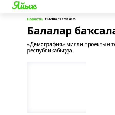
Яйыҡ
Новости
11 ФЕВРАЛЯ 2020, 05:35
Балалар баҡсал
«Демография» милли проектын т
республикабыҙҙа.