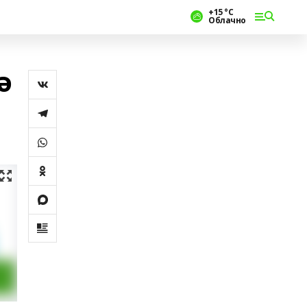
+15 °С
Облачно
ә