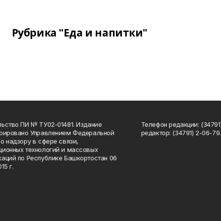
Рубрика "Еда и напитки"
ьство ПИ № ТУ02-01481. Издание
Телефон редакции: (34791
трировано Управлением Федеральной
редактор: (34791) 2-06-79. 
о надзору в сфере связи,
ионных технологий и массовых
аций по Республике Башкортостан 06
15 г.