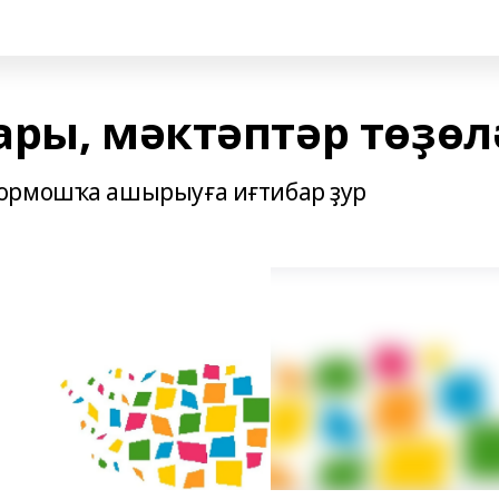
ары, мәктәптәр төҙөл
ормошҡа ашырыуға иғтибар ҙур