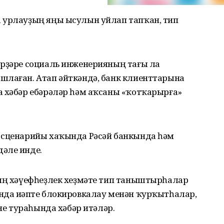
 урлауҙың яңы ысулын уйлап тапҡан, тип
әрҙәре социаль инженерияның тағы ла
шлаған. Атап әйткәндә, банк клиенттарына
а хәбәр ебәрәләр һәм аҡсаны «ҡотҡарырға»
 сценарийы хаҡында Рәсәй банкында һәм
әле инде.
тың хәүефһеҙлек хеҙмәте тип таныштырһалар
нда иҫәпте блокировкалау менән ҡурҡытһалар,
әне тураһында хәбәр итәләр.