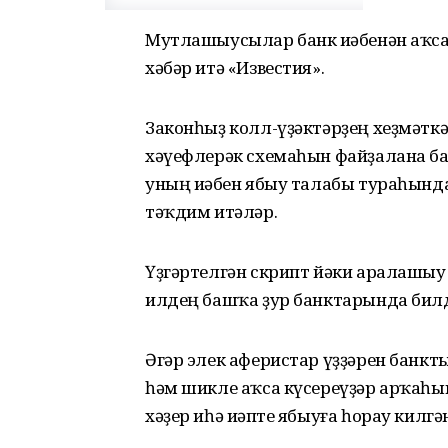
Мутлашыусылар банк иҫәбенән аҡса
хәбәр итә «Известия».
Законһыҙ колл-үҙәктәрҙең хеҙмәтк
хәүефлерәк схемаһын файҙалана ба
уның иҫәбен ябыу талабы тураһынд
тәҡдим итәләр.
Үҙгәртелгән скрипт йәки аралашыу
илдең башҡа ҙур банктарында билд
Әгәр элек аферистар үҙҙәрен банк
һәм шикле аҡса күсереүҙәр арҡаһы
хәҙер иһә иҫәпте ябыуға һорау килг