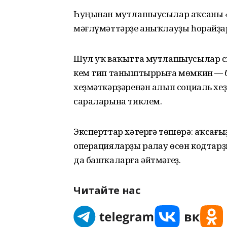
Һуңынан мутлашыусылар аҡсаны «хә
мәғлүмәттәрҙе аныҡлауҙы һорайҙа
Шул уҡ ваҡытта мутлашыусылар с
кем тип таныштыррыға мөмкин — б
хеҙмәткәрҙәренән алып социаль хе
сараларына тиклем.
Эксперттар хәтергә төшөрә: аҡсағы
операцияларҙы раҫлау өсөн кодтарҙ
да башҡаларға әйтмәгеҙ.
Читайте нас