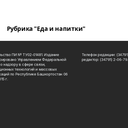
Рубрика "Еда и напитки"
ьство ПИ № ТУ02-01481. Издание
Телефон редакции: (34791
трировано Управлением Федеральной
редактор: (34791) 2-06-79. 
о надзору в сфере связи,
ионных технологий и массовых
аций по Республике Башкортостан 06
15 г.