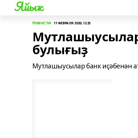
Яйыҡ
Новости
11 ФЕВРАЛЯ 2020, 12:25
Мутлашыусылар
булығыҙ
Мутлашыусылар банк иҫәбенән а