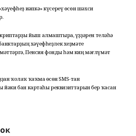
үефһеҙ иҫәпкә» күсереү өсөн шәхси
р.
криптарҙы йыш алмаштыра, үҙҙәрен теләһә
анктарҙың хәүефһеҙлек хеҙмәте
ҙмәттәргә, Пенсия фонды һәм киң мәғлүмәт
ҙҙан ҡолаҡ ҡаҡмаҫ өсөн SMS-тан
ы йәки бан картаһы реквизиттарын бер ҡасан