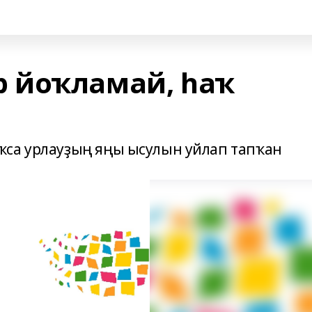
 йоҡламай, һаҡ
ҡса урлауҙың яңы ысулын уйлап тапҡан