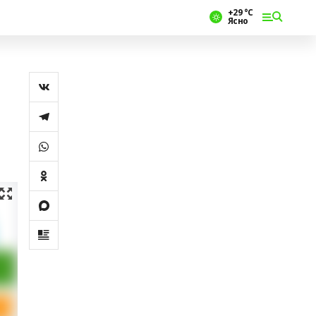
+29 °С
Ясно