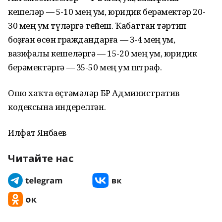
кешеләр — 5-10 мең һум, юридик берәмектәр 20-
30 мең һум түләргә тейеш. Ҡабаттан тәртип
боҙған өсөн граждандарға — 3-4 мең һум,
вазифалы кешеләргә — 15-20 мең һум, юридик
берәмектәргә — 35-50 мең һум штраф.
Ошо хаҡта өҫтәмәләр БР Административ
кодексына индерелгән.
Илфат Янбаев
Читайте нас