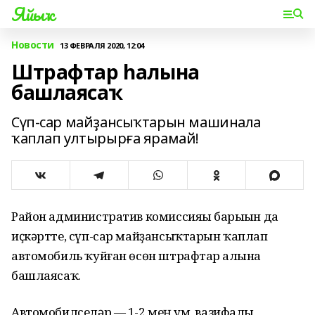
Яйыҡ
Новости
13 ФЕВРАЛЯ 2020, 12:04
Штрафтар һалына
башлаясаҡ
Сүп-сар майҙансыҡтарын машинала
ҡаплап ултырырға ярамай!
Район административ комиссияһы барыһын да
иҫкәртте, сүп-сар майҙансыҡтарын ҡаплап
автомобиль ҡуйған өсөн штрафтар һалына
башлаясаҡ.
Автомобилселәр — 1-2 мең һум, вазифалы