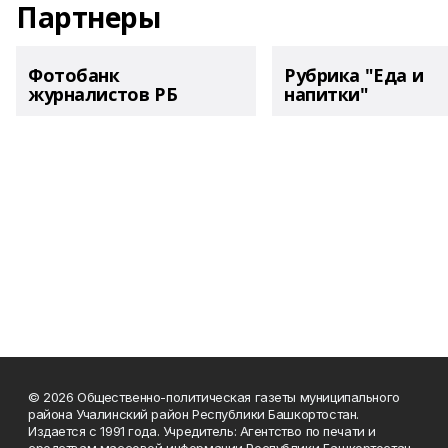
Партнеры
Фотобанк
Рубрика "Еда и
журналистов РБ
напитки"
© 2026 Общественно-политическая газеты муниципального
района Учалинский район Республики Башкортостан.
Издается с 1991 года. Учредитель: Агентство по печати и
средствам массовой информации Республики Башкортостан