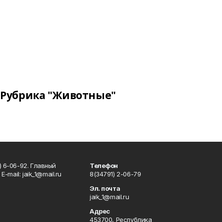
Рубрика "Животные"
) 6-06-92. Главный
Телефон
Е-mаil: jaik_1@mail.ru
8(34791) 2-06-79
Эл. почта
jaik_1@mail.ru
Адрес
453700, Республика