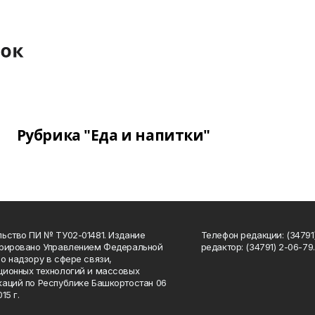
Рубрика "Еда и напитки"
ьство ПИ № ТУ02-01481. Издание
Телефон редакции: (34791
трировано Управлением Федеральной
редактор: (34791) 2-06-79. 
о надзору в сфере связи,
ионных технологий и массовых
аций по Республике Башкортостан 06
15 г.