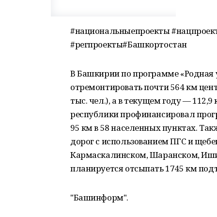
#национальныепроекты #нацпроек
#регпроекты#Башкортостан
В Башкирии по программе «Родная 
отремонтировать почти 564 км цент
тыс. чел.), а в текущем году — 112
республики профинансировал прогр
95 км в 58 населенных пунктах. Так
дорог с использованием ПГС и щебе
Кармаскалинском, Шаранском, Иши
планируется отсыпать 1745 км подъ
"Башинформ".