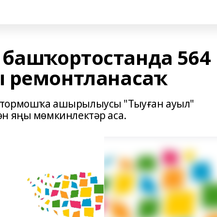
 башҡортостанда 564
ы ремонтланасаҡ
 тормошҡа ашырылыусы "Тыуған ауыл"
н яңы мөмкинлектәр аса.