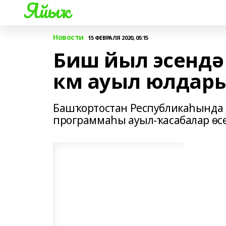
Яйыҡ
Новости
15 ФЕВРАЛЯ 2020, 05:15
Биш йыл эсендә
км ауыл юлдар
Башҡортостан Республикаһында
программаһы ауыл-ҡасабалар өсө