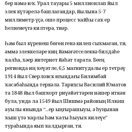
бер нәмә юҡ. Урал тауҙары 5 миллионлап йыл
элек күтәрелә башлағандар, йылына 5-7
миллиметр үҫә, ошо процесс ҡайһы саҡ ер
һелкенеүгә килтерә, тиҙәр.
Һәм был күренеш бөгөн генә килеп сыҡмаған, ти,
әммә элеккеләре киң йәмәғәтселеккә билдәһеҙ
ҡалһа, хәҙер интернет йәһәт тарата. Беҙҙең
регионда иң ҡеүәтле, 6,5 магнитудалы ер тетрәү
1914 йыл Сверловск яғындағы Билимбай
ҡасабаһында теркәлә. Тарихсы Василий Юматов
та 1848 йыл башҡорт риүәйәттәрен нәшер иткән
була, унда ла 1549 йыл Шишмә районың Илкәш
ауылы янында “...ер ыңғырашыуы, ә һуңынан
ҡыш үтә ҡарлы һәм ҡаты һыуыҡ килеүе”
тураһында яҙып ҡалдырған, ти.