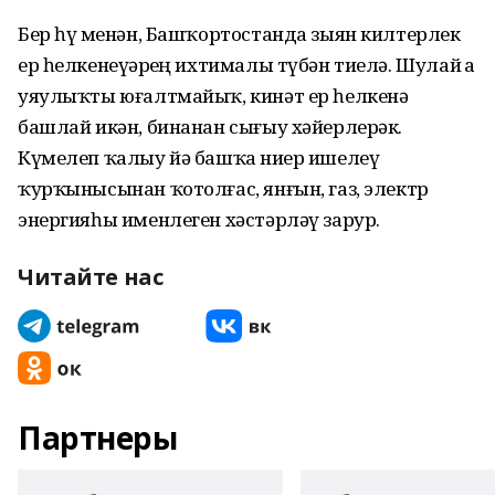
Бер һүҙ менән, Башҡортостанда зыян килтерлек
ер һелкенеүҙәрҙең ихтималы түбән тиелә. Шулай ҙа
уяулыҡты юғалтмайыҡ, кинәт ер һелкенә
башлай икән, бинанан сығыу хәйерлерәк.
Күмелеп ҡалыу йә башҡа ниҙер ишелеү
ҡурҡынысынан ҡотолғас, янғын, газ, электр
энергияһы именлеген хәстәрләү зарур.
Читайте нас
Партнеры