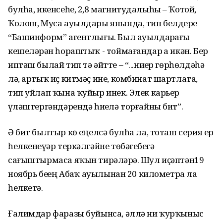
булһа, икенсеһе, 2,8 магнитудалыһы – Ҡотой,
Ҡолош, Муса ауылдары янында, тип белдерҙе
“Башинформ” агентлығы. Был ауылдарҙағы
кешеләрҙән һораштыҡ - тоймағандар ҙа икән. Бер
иптәш былай тип тә әйтте – “...ниҙер гөрһөлдәһә
лә, артыҡ иҫ китмәҫ ине, комбинат шартлата,
тип уйлап ҡына ҡуйыр инек. Элек карьер
үҙләштергәндәрендә һиҙелә торғайны бит”.
Ә бит былтыр көҙ еңелсә булһа ла, тоташ серия ер
һелкенеүҙәр теркәлгәйне төбәгебеҙгә
сағыштырмаса яҡын тирәләрҙә. Шул иҫәптән19
ноябрь беҙҙең Абҙаҡ ауылынан 20 километрҙа ла
һелкетә.
Ғалимдар фаразы буйынса, әллә ни ҡурҡыныс