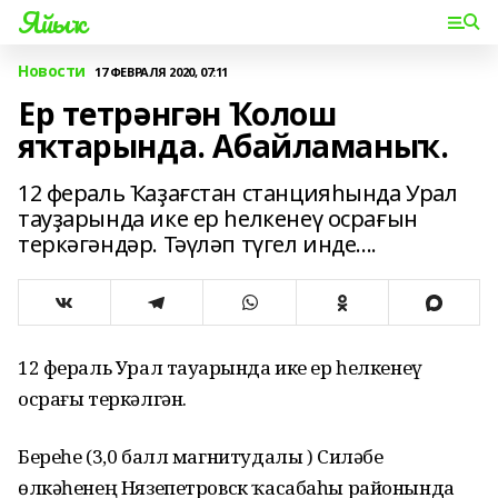
Яйыҡ
Новости
17 ФЕВРАЛЯ 2020, 07:11
Ер тетрәнгән Ҡолош
яҡтарында. Абайламаныҡ.
12 фераль Ҡаҙағстан станцияһында Урал
тауҙарында ике ер һелкенеү осрағын
теркәгәндәр. Тәүләп түгел инде....
12 фераль Урал тауҙарында ике ер һелкенеү
осрағы теркәлгән.
Береһе (3,0 балл магнитудалы ) Силәбе
өлкәһенең Нязепетровск ҡасабаһы районында