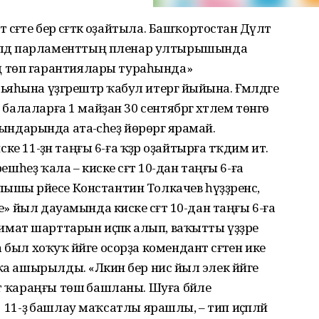
әғәте бер сәғәткә оҙайтыла. Башҡортостан Дәүләт
лдә парламенттың пленар ултырышында
 төп гарантиялары тураһында»
һына үҙгәрештәр ҡабул итергә йыйына. Ғәмәлдәге
 балаларға 1 майҙан 30 сентябргә хәтлем төнгө
 урындарында ата-әсәһеҙ йөрөргә ярамай.
ске 11-ҙән таңғы 6-ға ҡәҙәр оҙайтырға тәҡдим итә.
ешһеҙ ҡала – киске сәғәт 10-дан таңғы 6-ға
шы рәйесе Константин Толкачев һүҙҙәренсә,
е» йыл дауамында киске сәғәт 10-дан таңғы 6-ға
м климат шарттарын иҫәпкә алып, ваҡытты үҙҙәре
был хоҡуҡ йәйге осорҙа комендант сәғәтен ике
а ашырылды. «Ләкин бер нисә йыл элек йәйге
ә ҡараңғы төшә башланы. Шуға бәйле
, ә 11-ҙә башлау маҡсатлы ярашлы, – тип иҫәпләй