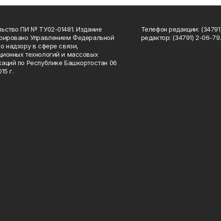
ьство ПИ № ТУ02-01481. Издание
Телефон редакции: (34791
трировано Управлением Федеральной
редактор: (34791) 2-06-79. 
о надзору в сфере связи,
ионных технологий и массовых
аций по Республике Башкортостан 06
15 г.