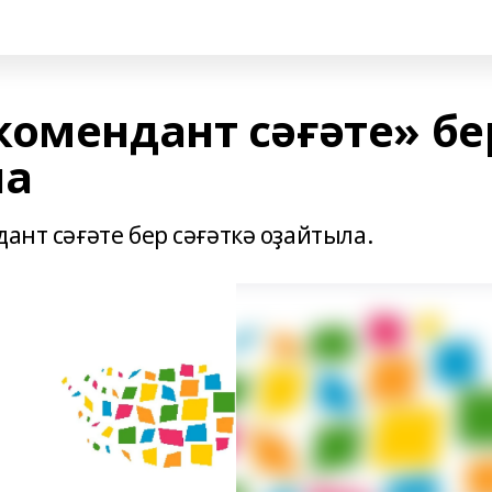
комендант сәғәте» бе
ла
ант сәғәте бер сәғәткә оҙайтыла.