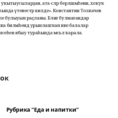
ҡытыусыларҙан, ата-әсәләр берләшмәһенән, хоҡуҡ
ында үтенестәр килде». Константин Толкачев
әле булыуын раҫланы. Бәлиғ булмағандар
лика биләмәһендә урынлашҡан ике балалар
еһен ябыу тураһында мәсьәлә ҡарала.
Рубрика "Еда и напитки"