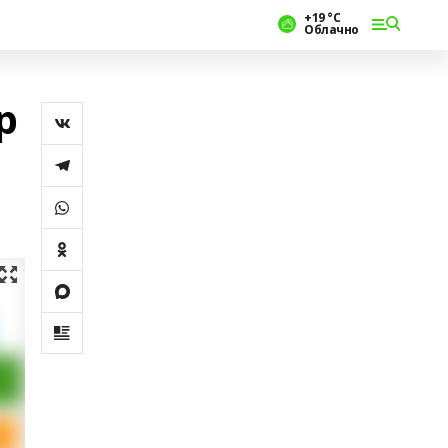
+19 °С
Облачно
р