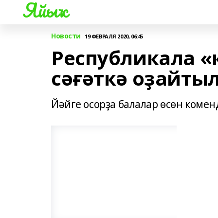
Яйыҡ
Новости
19 ФЕВРАЛЯ 2020, 06:45
Республикала «
сәғәткә оҙайты
Йәйге осорҙа балалар өсөн коменд