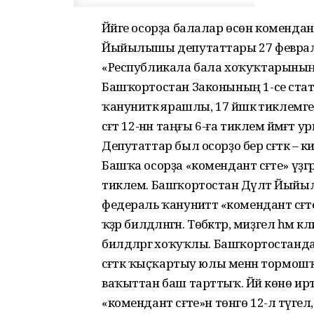
Йәйге осорҙа балалар өсөн комендант с
Йыйылышы депутаттары 27 февра
«Республикала бала хоҡуҡтарының
Башҡортостан Законының 1-се статья
ҡануниәткә ярашлы, 17 йәшкә тиклемге
сәғәт 12-нән таңғы 6-ға тиклем йәмәғәт
Депутаттар был осорҙо бер сәғәткә – ки
Башҡа осорҙа «комендант сәғәте» үҙгәр
тиклем. Башҡортостан Дәүләт Йыйылы
федераль ҡануниәттә «комендант сәғәт
ҡәҙәр билдәләнгән. Төбәктәр, миҙгел һә
билдәләргә хоҡуҡлы. Башҡортостанда 
сәғәткә ҡыҫҡартыу юлы менән тормошҡ
ваҡыттан баш тарттыҡ. Йәй көнө ирт
«комендант сәғәте»н төнгө 12-лә түгел