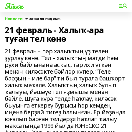
Яйыҡ
Новости
21 ФЕВРАЛЯ 2020, 06:05
21 февраль - Халыҡ-ара
туған тел көнө
21 февраль – һәр халыҡтың үҙ телен
ҙурлау көнө. Тел – халыҡтың матди һәм
рухи байлығына асҡыс, тарихи үткән
менән киләсәкте бәйләр күпер. “Теле
барҙың – иле бар” ти был турала башҡорт
халыҡ мәҡәле. Халыҡтың халыҡ булып
ҡалыуы, йәшәүе тел яҙмышы менән
бәйле. Шуға күрә телде һаҡлау, киләсәк
быуынға еткереү бурысы һәр кемдең
иңенә берҙәй тигеҙ һалынған. Ер йөҙөндә
юғалып барған телдәрҙе һаҡлап ҡалыу
маҡсатында 1999 йылда ЮНЕСКО 21