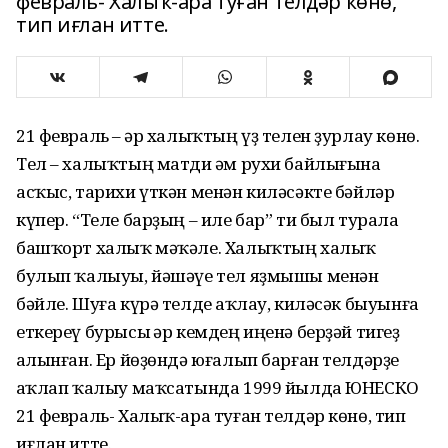
февраль- Халыҡ-ара туған телдәр көнө,
тип иғлан итте.
21 февраль – һәр халыҡтың үҙ телен ҙурлау көнө.
Тел – халыҡтың матди һәм рухи байлығына
асҡыс, тарихи үткән менән киләсәкте бәйләр
күпер. “Теле барҙың – иле бар” ти был турала
башҡорт халыҡ мәҡәле. Халыҡтың халыҡ
булып ҡалыуы, йәшәүе тел яҙмышы менән
бәйле. Шуға күрә телде һаҡлау, киләсәк быуынға
еткереү бурысы һәр кемдең иңенә берҙәй тигеҙ
һалынған. Ер йөҙөндә юғалып барған телдәрҙе
һаҡлап ҡалыу маҡсатында 1999 йылда ЮНЕСКО
21 февраль- Халыҡ-ара туған телдәр көнө, тип
иғлан итте.