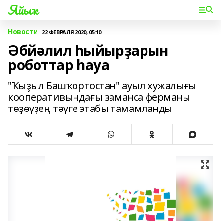
Яйыҡ
Новости
22 ФЕВРАЛЯ 2020, 05:10
Әбйәлил һыйырҙарын
роботтар һауа
"Ҡыҙыл Башҡортостан" ауыл хужалығы
кооперативындағы заманса ферманы
төҙөүҙең тәүге этабы тамамланды