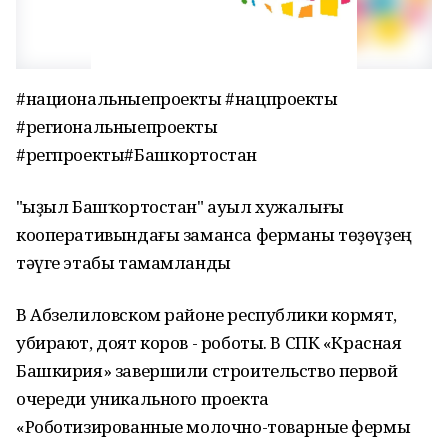
#национальныепроекты #нацпроекты
#региональныепроекты
#регпроекты#Башкортостан
"Ҡыҙыл Башҡортостан" ауыл хужалығы
кооперативындағы заманса ферманы төҙөүҙең
тәүге этабы тамамланды
В Абзелиловском районе республики кормят,
убирают, доят коров - роботы. В СПК «Красная
Башкирия» завершили строительство первой
очереди уникального проекта
«Роботизированные молочно-товарные фермы