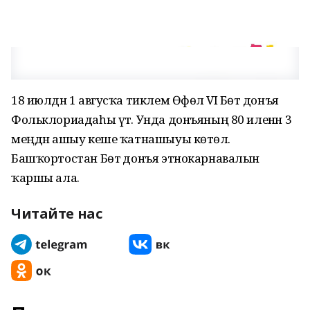
18 июлдән 1 авгусҡа тиклем Өфөлә VI Бөтә донъя
Фольклориадаһы үтә. Унда донъяның 80 иленән 3
меңдән ашыу кеше ҡатнашыуы көтөлә.
Башҡортостан Бөтә донъя этнокарнавалын
ҡаршы ала.
Читайте нас