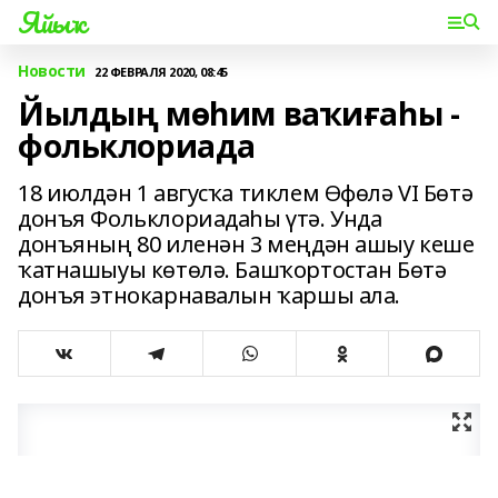
Яйыҡ
Новости
22 ФЕВРАЛЯ 2020, 08:45
Йылдың мөһим ваҡиғаһы -
фольклориада
18 июлдән 1 авгусҡа тиклем Өфөлә VI Бөтә
донъя Фольклориадаһы үтә. Унда
донъяның 80 иленән 3 меңдән ашыу кеше
ҡатнашыуы көтөлә. Башҡортостан Бөтә
донъя этнокарнавалын ҡаршы ала.