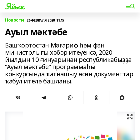
Яйыҡ
Новости
26 ФЕВРАЛЯ 2020, 11:15
Ауыл мәктәбе
Башҡортостан Мәғариф һәм фән
министрлығы хәбәр итеүенсә, 2020
йылдың 10 ғинуарынан республикабыҙҙа
“Ауыл мәктәбе” программаһы
конкурсында ҡатнашыу өсөн документтар
ҡабул ителә башланы.