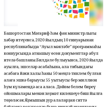
Башҡортостан Мәғариф һәм фән министрлығы
хәбәр итеүенсә, 2020 йылдың 10 ғинуарынан
республикабыҙҙа “Ауыл мәктәбе” программаһы
конкурсында ҡатнашыу өсөн документтар ҡабул
ителә башланы.Билдәле булыуынса, 2020 йылда
ауылға, эшселәр ҡасабаһына, ҡала тибындағы
ҡасабаға йәки халыҡ һаны 50 меңгә тиклем булған
ҡалаға эшкә барыусы 55 уҡытыусы бер миллион
һум күләмендә аҡса аласаҡ. Дөйөм белем биреү
ойошмалары менән хеҙмәт килешеүе биш йылға
төҙөләсәк.Яҙмышын ҙур ҡалаларҙан ситтә
бәйләргә теләүселәр бына ниндәй шарттарҙы