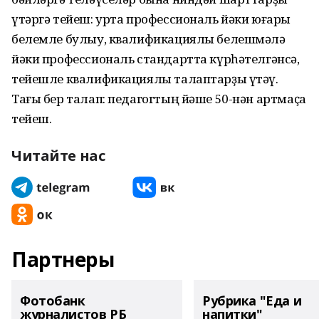
үтәргә тейеш: урта профессиональ йәки юғары
белемле булыу, квалификациялы белешмәлә
йәки профессиональ стандартта күрһәтелгәнсә,
тейешле квалификациялы талаптарҙы үтәү.
Тағы бер талап: педагогтың йәше 50-нән артмаҫҡа
тейеш.
Читайте нас
Партнеры
Фотобанк
Рубрика "Еда и
журналистов РБ
напитки"