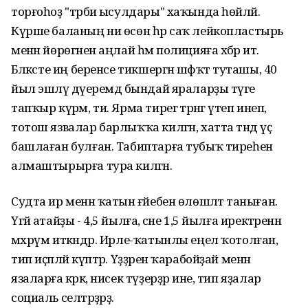
торғоһоҙ "тәрбиә ысулдары" хаҡында һөйләй.
Күрше баланың ни өсөн һәр саҡ лейкопластырь
менән йөрөгәнен аңлай һәм полицияға хәбәр итә.
Бәләкәсте иң беренсе тикшергән шәфҡәт туташы, 40
йыл эшләү дәүеремдә бындай яраларҙы тәүге
тапҡыр күрәм, ти. Ярма тирегә тәрәнгә үтеп инеп,
тотош язвалар барлыҡҡа килгән, хатта тәндә үҫә
башлаған булған. Табиптарға тубыҡ тиреһен
алмаштырырға тура килгән.
Судта ир менән ҡатын ғәйебен өлөшләтә таныған.
Үгәй атайҙы - 4,5 йылға, әсәне 1,5 йылға иректәренән
мәхрүм иткәндәр. Ирле-ҡатынлы еңел ҡотолған,
тип иҫәпләй күптәр. Үҙҙәрен ҡарабойҙай менән
язаларға кәрәк, нисек түҙерҙәр ине, тип яҙалар
социаль селтәрҙәрҙә.