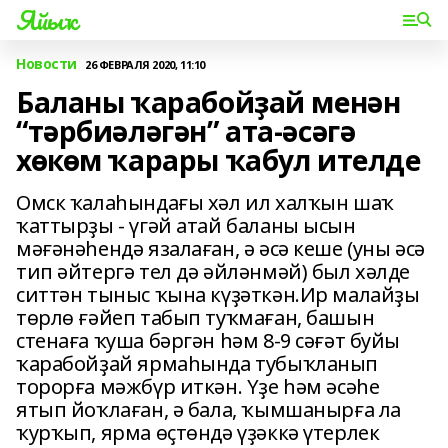
Яйыҡ
Новости
26 ФЕВРАЛЯ 2020, 11:10
Баланы ҡарабойҙай менән
“тәрбиәләгән” ата-әсәгә
хөкөм ҡарары ҡабул ителде
Омск ҡалаһындағы хәл ил халҡын шаҡ
ҡаттырҙы - үгәй атай баланы ысын
мәғәнәһендә язалаған, ә әсә кеше (уны әсә
тип әйтергә тел дә әйләнмәй) был хәлде
ситтән тыныс ҡына күҙәткән.Ир малайҙы
төрлө ғәйеп табып туҡмаған, башын
стенаға ҡуша бәргән һәм 8-9 сәғәт буйы
ҡарабойҙай ярмаһында тубыҡланып
торорға мәжбүр иткән. Үҙе һәм әсәһе
ятып йоҡлаған, ә бала, ҡымшанырға ла
ҡурҡып, ярма өҫтөндә үҙәккә үтерлек