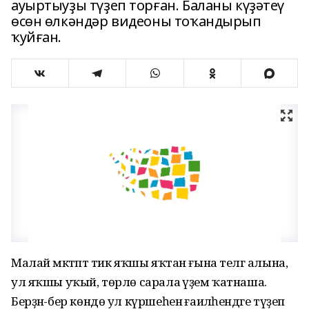
ауыртыуҙы түҙеп торған. Баланы күҙәтеү
өсөн өлкәндәр видеоны тоҡандырып
ҡуйған.
Малай мәктәптә тик яҡшы яҡтан ғына телгә алына,
ул яҡшы уҡый, төрлө сарала әүҙем ҡатнаша.
Берҙән-бер көндө ул күршеһенә ғаиләһендәге түҙеп