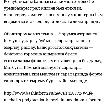
Республикаһы башлығы хакимиәте етәксеһе
урынбаҫары Урал Килсенбаев етәкләй,
ойоштороу комитетына шулай уҡ министрлыҡ һәм
ведомство етәкселәре, тарихсы-ғалимдар инде.
Ойоштороу комитетына — форумға әҙерләнеү
һәм уны уҙғарыу буйынса саралар планын
әҙерләү, раҫлау, Башҡортостан хөкүмәтенә —
бойороҡто тормошҡа ашырыуға бәйле
сығымдарҙы финанслау сығанаҡтарын билдәләү,
Матбуғат һәм киң мәғлүмәт саралары
агентлығына киң мәғлүмәт сараларында форум
сараларын яҡтыртыу бурысы йөкмәтелде.
http://www.bashinform.ru/news/1418772-v-ufe-
nachalas-podgotovka-k-mezhdunarodnomu-forumu