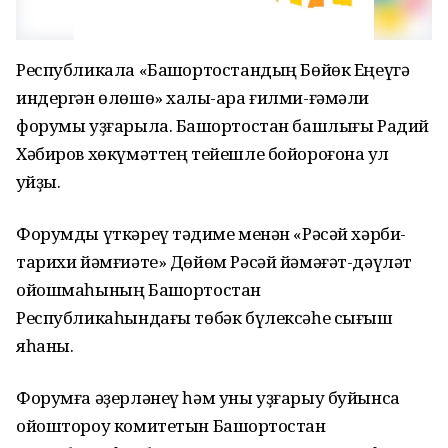
Республикала «Башҡортостандың Бөйөк Еңеүгә
индергән өлөшө» халыҡ-ара ғилми-ғәмәли
форумы уҙғарыла. Башҡортостан башлығы Радий
Хәбиров хөкүмәттең тейешле бойороғона ҡул
ҡуйҙы.
Форумды үткәреү тәҡдиме менән «Рәсәй хәрби-
тарихи йәмғиәте» Дөйөм Рәсәй йәмәғәт-дәүләт
ойошмаһының Башҡортостан
Республикаһындағы төбәк бүлексәһе сығыш
яһаны.
Форумға әҙерләнеү һәм уны уҙғарыу буйынса
ойоштороу комитетын Башҡортостан