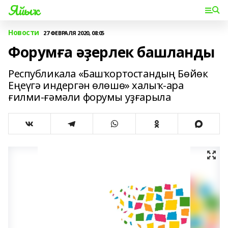
Яйыҡ
Новости
27 ФЕВРАЛЯ 2020, 08:05
Форумға әҙерлек башланды
Республикала «Башҡортостандың Бөйөк
Еңеүгә индергән өлөшө» халыҡ-ара
ғилми-ғәмәли форумы уҙғарыла