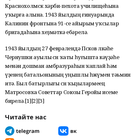
Краснохолмск хәрби-пехота училищеһына
уҡырға алына. 1943 йылдың ғинуарында
Калинин фронтына 91-се айырым уҡсылар
бригадаһына хеҙмәткә ебәрелә.
1943 йылдың 27 февралендә Псков өлкәһе
Чернушки ауылы өсөн ҡаты һуғышта кәүҙәһе
менән дошман амбразураһын ҡаплай һәм
үҙенең батальонының уңышлы һөжүмен тәьмин
итә. Был батырлығы өсөн ҡыҙылармеец
Матросовҡа Советтар Союзы Геройы исеме
бирелә.[1][2][3]
Читайте нас