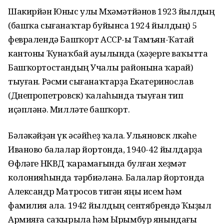
Шакирйән Юныс улы Мөхәмәтйәнов 1923 йылдың
(башҡа сығанаҡтар буйынса 1924 йылдың) 5
февралендә Башҡорт АССР-ы Тамъян-Ҡатай
кантоны Ҡунаҡбай ауылында (хәҙерге ваҡытта
Башҡортостандың Учалы районына ҡарай)
тыуған. Рәсми сығанаҡтарҙа Екатеринослав
(Днепропетровск) ҡалаһында тыуған тип
иҫәпләнә. Милләте башҡорт.
Бәләкәйҙән үк әсәйһеҙ ҡала. Ульяновск өлкәһе
Иваново балалар йортонда, 1940-42 йылдарҙа
Өфөләге НКВД ҡарамағында булған хеҙмәт
колонияһында тәрбиәләнә. Балалар йортонда
Александр Матросов тигән яңы исем һәм
фамилия ала. 1942 йылдың сентябрендә Ҡыҙыл
Армияға саҡырыла һәм Ырымбур янындағы