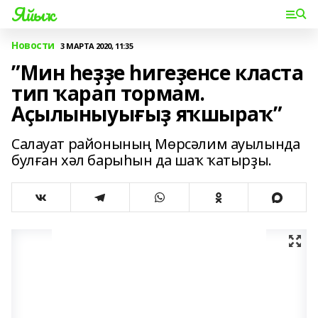
Яйыҡ
Новости
3 МАРТА 2020, 11:35
”Мин һеҙҙе һигеҙенсе класта
тип ҡарап тормам.
Аҫылыныуығыҙ яҡшыраҡ”
Салауат районының Мөрсәлим ауылында
булған хәл барыһын да шаҡ ҡатырҙы.