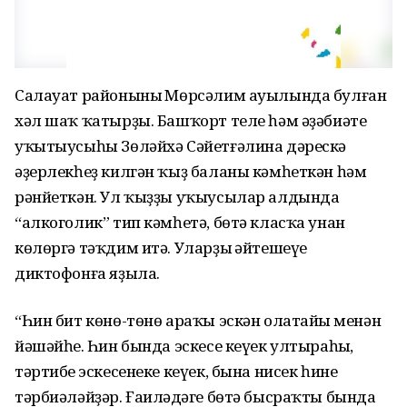
Салауат районының Мөрсәлим ауылында булған
хәл шаҡ ҡатырҙы. Башҡорт теле һәм әҙәбиәте
уҡытыусыһы Зөләйхә Сәйетғәлина дәрескә
әҙерлекһеҙ килгән ҡыҙ баланы кәмһеткән һәм
рәнйеткән. Ул ҡыҙҙы уҡыусылар алдында
“алкоголик” тип кәмһетә, бөтә класҡа унан
көлөргә тәҡдим итә. Уларҙың әйтешеүе
диктофонға яҙыла.
“Һин бит көнө-төнө араҡы эскән олатайың менән
йәшәйһең. Һин бында эскесе кеүек ултыраһың,
тәртибең эскесенеке кеүек, бына нисек һине
тәрбиәләйҙәр. Ғаиләңдәге бөтә бысраҡты бында