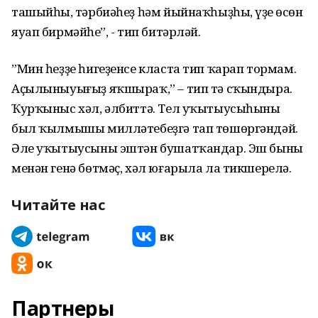
ташыйһың, тәрбиәһеҙ һәм йыйнаҡһыҙһың, үҙең өсөн
яуап бирмәйһең”, - тип битәрләй.
”Мин һеҙҙе һигеҙенсе класта тип ҡарап тормам.
Аҫылыныуығыҙ яҡшыраҡ,” – тип тә сҡындыра.
Ҡурҡыныс хәл, әлбиттә. Тел уҡытыусыһының
был ҡылмышы милләтебеҙгә тап төшөргәндәй.
Әле уҡытыусыны эштән бушатҡандар. Эш бының
менән генә бөтмәҫ, хәл юғарыла ла тикшерелә.
Читайте нас
Партнеры